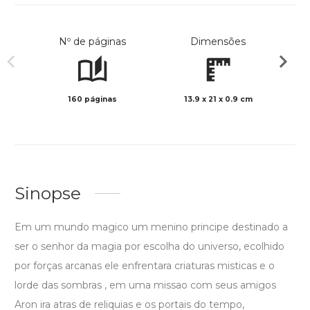
Nº de páginas
Dimensões
160 páginas
13.9 x 21 x 0.9 cm
Preto 
Sinopse
Em um mundo magico um menino principe destinado a
ser o senhor da magia por escolha do universo, ecolhido
por forças arcanas ele enfrentara criaturas misticas e o
lorde das sombras , em uma missao com seus amigos
Aron ira atras de reliquias e os portais do tempo,