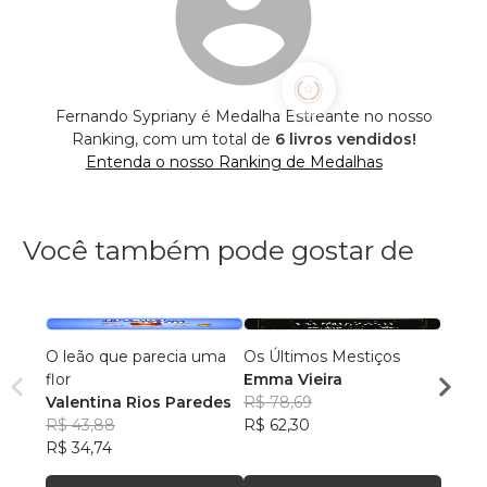
Fernando Sypriany é Medalha Estreante no nosso
Ranking, com um total de
6 livros vendidos!
Entenda o nosso Ranking de Medalhas
Você também pode gostar de
O leão que parecia uma
Os Últimos Mestiços
Lia e
flor
Emma Vieira
Julia
Valentina Rios Paredes
R$ 78,69
R$ 45
R$ 43,88
R$ 62,30
R$ 35
R$ 34,74