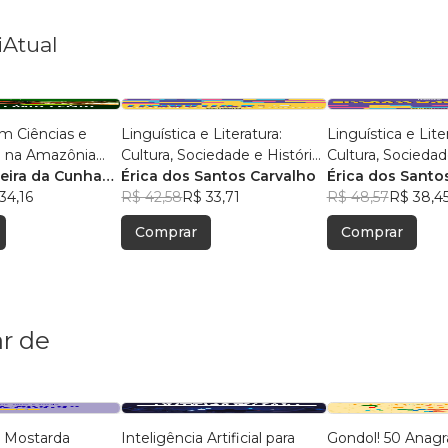
iAtual
m Ciências e
Linguística e Literatura:
Linguística e Lite
 na Amazônia
Cultura, Sociedade e História
Cultura, Sociedad
isas e Práticas
reira da Cunha
- Volume 2
Érica dos Santos Carvalho
Érica dos Santo
s
s
34,16
R$ 42,58
R$ 33,71
R$ 48,57
R$ 38,4
Comprar
Comprar
r de
 Mostarda
Inteligência Artificial para
Gondol! 50 Anag