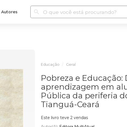
Autores
Educação
Geral
Pobreza e Educação: 
aprendizagem em alu
Pública da periferia 
Tianguá-Ceará
Este livro teve 2 vendas
Autor(a):
Editora MultiAtual