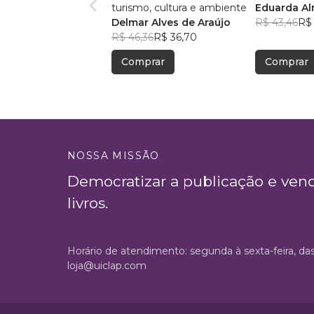
turismo, cultura e ambiente
Eduarda A
Delmar Alves de Araújo
R$ 43,46
R$ 
R$ 46,36
R$ 36,70
Comprar
Comprar
NOSSA MISSÃO
Democratizar a publicação e ven
livros.
Horário de atendimento: segunda à sexta-feira, da
loja@uiclap.com