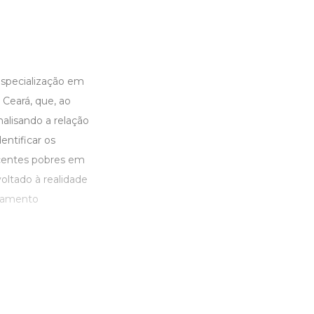
Especialização em
 Ceará, que, ao
alisando a relação
entificar os
scentes pobres em
oltado à realidade
nhamento