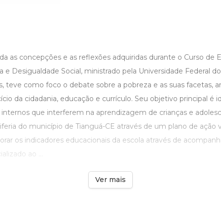
rda as concepções e as reflexões adquiridas durante o Curso de 
e Desigualdade Social, ministrado pela Universidade Federal do
, teve como foco o debate sobre a pobreza e as suas facetas, an
io da cidadania, educação e currículo. Seu objetivo principal é id
e internos que interferem na aprendizagem de crianças e adole
iferia do município de Tianguá-CE através de um plano de ação v
horar os indicadores educacionais da escola através de acompa
lizado ao ...
Ver mais