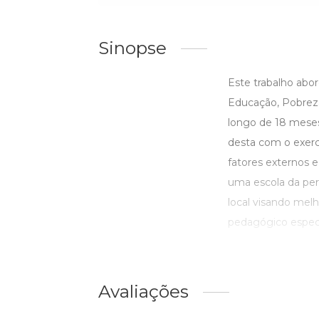
Sinopse
Este trabalho abo
Educação, Pobreza 
longo de 18 meses
desta com o exercíc
fatores externos 
uma escola da per
local visando mel
pedagógico especia
Avaliações