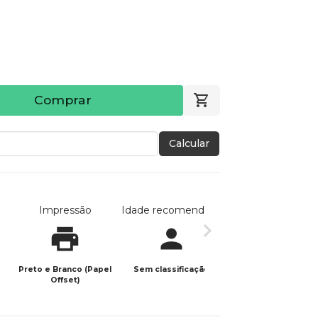
Comprar
Calcular
Impressão
Idade recomendada
Data de publicaç
Preto e Branco (Papel
Sem classificação
05/02/2024
Offset)