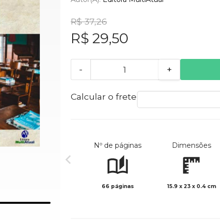
R$ 37,26
R$ 29,50
-
+
Calcular o frete
Nº de páginas
Dimensões
66 páginas
15.9 x 23 x 0.4 cm