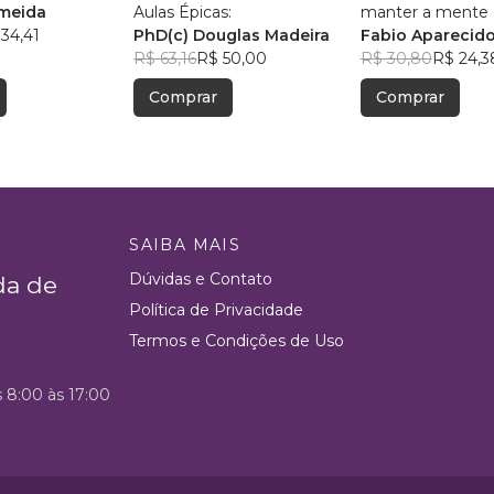
lmeida
Aulas Épicas:
manter a mente +
34,41
PhD(c) Douglas Madeira
Fabio Aparecido
R$ 63,16
R$ 50,00
R$ 30,80
R$ 24,3
Comprar
Comprar
SAIBA MAIS
Dúvidas e Contato
da de
Política de Privacidade
Termos e Condições de Uso
s 8:00 às 17:00