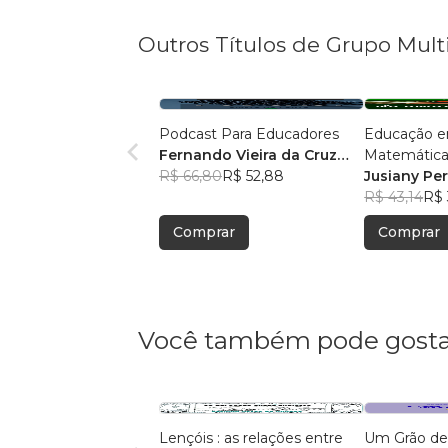
Outros Títulos de Grupo Mult
Podcast Para Educadores
Educação e
Fernando Vieira da Cruz
Matemática
(Fernandinho Cruz)
R$ 66,80
R$ 52,88
Legal: Pesqu
Jusiany Pe
Pedagógica
dos Santo
R$ 43,14
R$ 
Comprar
Comprar
Você também pode gosta
Lençóis : as relações entre
Um Grão de