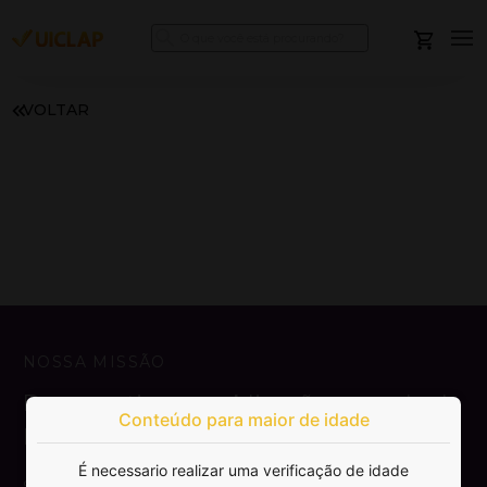
VOLTAR
NOSSA MISSÃO
Democratizar a publicação e venda de
Conteúdo para maior de idade
livros.
É necessario realizar uma verificação de idade
SAIBA MAIS