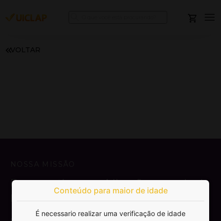
VOLTAR
NOSSA MISSÃO
Democratizar a publicação e venda de
Conteúdo para maior de idade
livros.
É necessario realizar uma verificação de idade
SAIBA MAIS