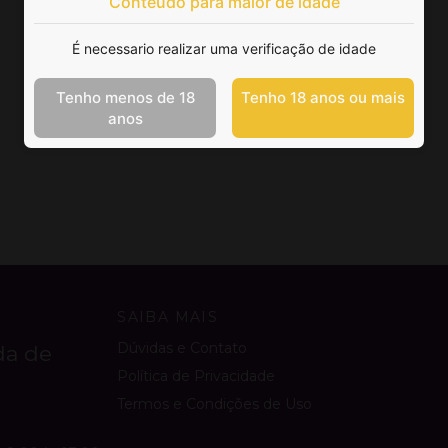
Conteúdo para maior de idade
É necessario realizar uma verificação de idade
Tenho menos de 18
Tenho 18 anos ou mais
anos
SAIBA MAIS
Dúvidas e Contato
da de
Política de Privacidade
Termos e Condições de Uso