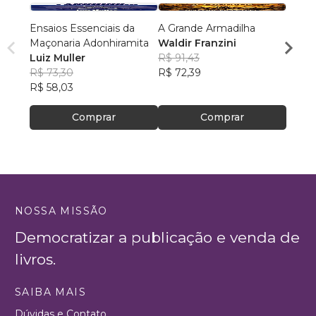
Ensaios Essenciais da
A Grande Armadilha
Repúb
Maçonaria Adonhiramita
Waldir Franzini
Guilh
Luiz Muller
R$ 91,43
R$ 11
R$ 73,30
R$ 72,39
R$ 90
R$ 58,03
Comprar
Comprar
NOSSA MISSÃO
Democratizar a publicação e venda de
livros.
SAIBA MAIS
Dúvidas e Contato