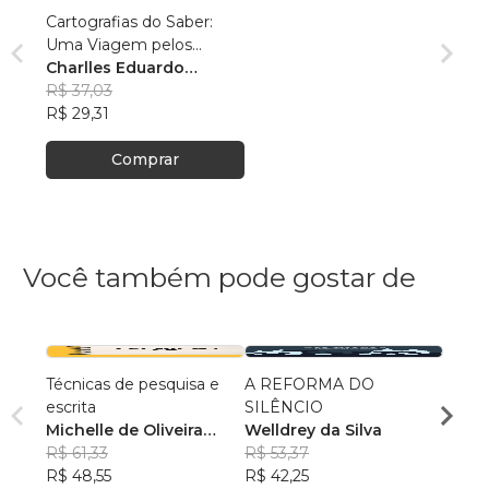
Cartografias do Saber:
Uma Viagem pelos
Trabalhos Acadêmicos
Charlles Eduardo
em Geografia - VOLUME
Borges
R$ 37,03
1
R$ 29,31
Comprar
Você também pode gostar de
Técnicas de pesquisa e
A REFORMA DO
CAMI
escrita
SILÊNCIO
Ana 
Michelle de Oliveira
Welldrey da Silva
R$ 41
Barbosa
R$ 61,33
R$ 53,37
R$ 33
R$ 48,55
R$ 42,25