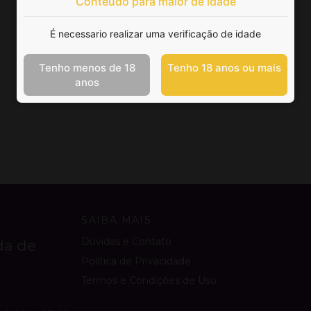
Conteúdo para maior de idade
É necessario realizar uma verificação de idade
Tenho menos de 18
Tenho 18 anos ou mais
anos
SAIBA MAIS
Dúvidas e Contato
da de
Política de Privacidade
Termos e Condições de Uso