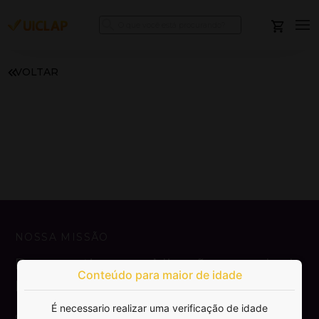
VOLTAR
NOSSA MISSÃO
Democratizar a publicação e venda de
Conteúdo para maior de idade
livros.
É necessario realizar uma verificação de idade
SAIBA MAIS