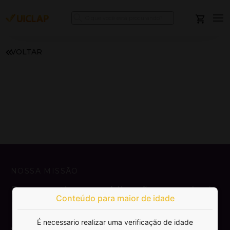
VOLTAR
NOSSA MISSÃO
Democratizar a publicação e venda de
Conteúdo para maior de idade
livros.
É necessario realizar uma verificação de idade
SAIBA MAIS