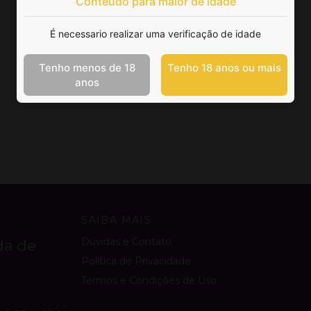
Conteúdo para maior de idade
É necessario realizar uma verificação de idade
Tenho menos de 18
Tenho 18 anos ou mais
anos
SAIBA MAIS
Dúvidas e Contato
da de
Política de Privacidade
Termos e Condições de Uso