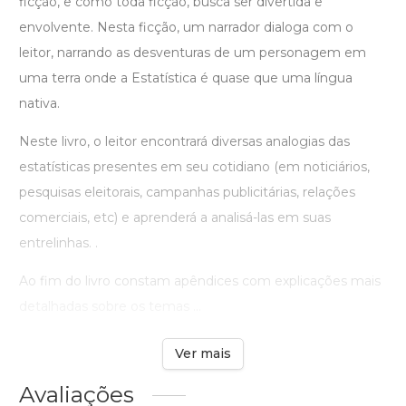
ficção, e como toda ficção, busca ser divertida e
envolvente. Nesta ficção, um narrador dialoga com o
leitor, narrando as desventuras de um personagem em
uma terra onde a Estatística é quase que uma língua
nativa.
Neste livro, o leitor encontrará diversas analogias das
estatísticas presentes em seu cotidiano (em noticiários,
pesquisas eleitorais, campanhas publicitárias, relações
comerciais, etc) e aprenderá a analisá-las em suas
entrelinhas. .
Ao fim do livro constam apêndices com explicações mais
detalhadas sobre os temas ...
Ver mais
Avaliações