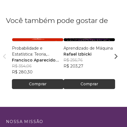
Você também pode gostar de
Probabilidade e
Aprendizado de Máquina
Apren
Estatística: Teoria,
Rafael Izbicki
(vers
Simulação e Dados
Francisco Aparecido
R$ 256,76
Rafae
Rodrigues
R$ 354,06
R$ 203,27
R$ 14
R$ 280,30
R$ 11
Comprar
Comprar
NOSSA MISSÃO