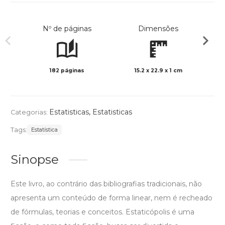
Nº de páginas
Dimensões
182 páginas
15.2 x 22.9 x 1 cm
Preto 
Estatisticas
,
Estatisticas
Categorias:
Tags:
Estatística
Sinopse
Este livro, ao contrário das bibliografias tradicionais, não
apresenta um conteúdo de forma linear, nem é recheado
de fórmulas, teorias e conceitos. Estaticópolis é uma