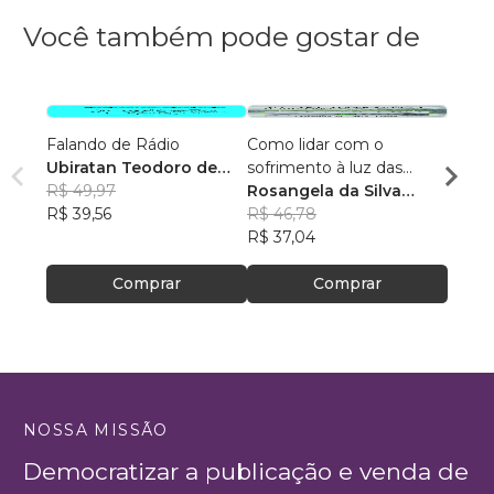
Você também pode gostar de
Falando de Rádio
Como lidar com o
40 Me
Ubiratan Teodoro de
sofrimento à luz das
fortal
Souza
R$ 49,97
Escrituras?
Rosangela da Silva
Edils
R$ 39,56
Feitosa
R$ 46,78
R$ 51,
R$ 37,04
R$ 40
Comprar
Comprar
NOSSA MISSÃO
Democratizar a publicação e venda de