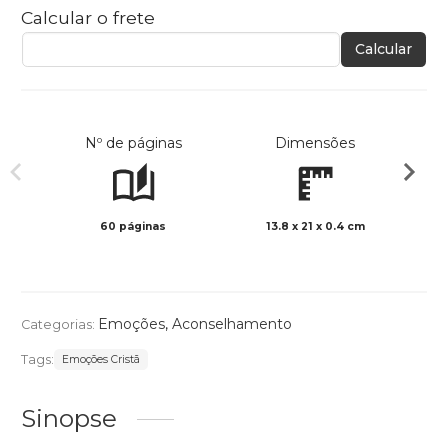
Calcular o frete
Calcular
Nº de páginas
Dimensões
60 páginas
13.8 x 21 x 0.4 cm
Preto 
Emoções
,
Aconselhamento
Categorias:
Tags:
Emoções Cristã
Sinopse