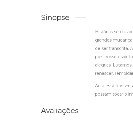
Sinopse
Histórias se cruza
grandes mudanças
de ser transcrita
pois nosso espírit
alegrias. Lutamos
renascer, remoldar
Aqui está transcri
possam tocar o ima
Avaliações