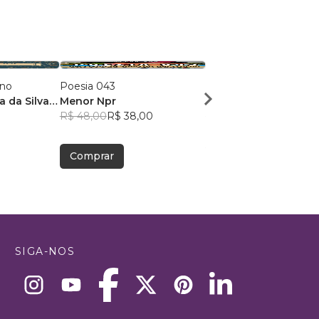
ano
Poesia 043
Dose Poética de Mun
a da Silva
Menor Npr
Victor Sousa Silva
R$ 48,00
R$ 38,00
R$ 49,41
R$ 39,12
Comprar
Comprar
SIGA-NOS