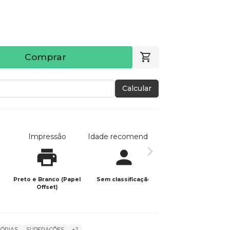
Comprar
Calcular
Impressão
Idade recomendada
Data de publicaç
Preto e Branco (Papel
Sem classificação
30/01/2024
Offset)
TÓRIAS
SUPERAÇÕES
+2