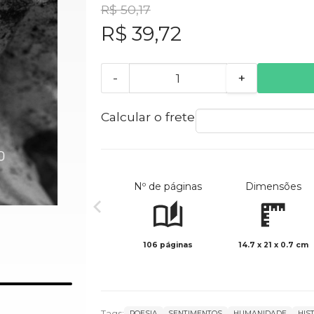
R$ 50,17
R$ 39,72
-
+
Calcular o frete
Nº de páginas
Dimensões
106 páginas
14.7 x 21 x 0.7 cm
Tags:
POESIA
SENTIMENTOS
HUMANIDADE
HIS