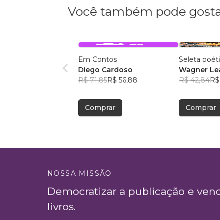
Você também pode gosta
Em Contos
Seleta poét
Diego Cardoso
Wagner Lea
R$ 71,85
R$ 56,88
R$ 42,84
R$
Comprar
Comprar
NOSSA MISSÃO
Democratizar a publicação e ven
livros.