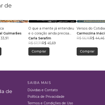
r de
ica
O que a mente já entendeu
Versos do Cotidi
l Guimarães
e o coração ainda precisa
Carmozina Ináci
 33,91
aceitar
Carla Serafim
Rodrigues
R$ 56,16
R$ 44,46
R$ 57,71
R$ 45,69
Comprar
Comprar
SAIBA MAIS
Dúvidas e Contato
da de
Política de Privacidade
Termos e Condições de Uso