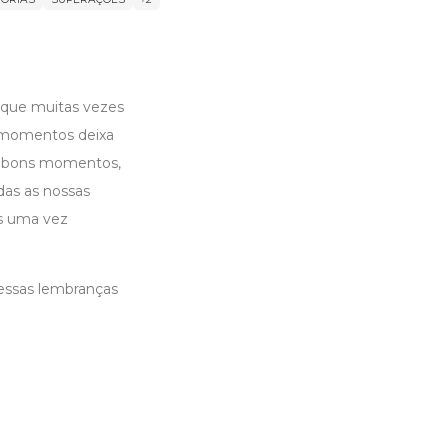
, que muitas vezes
 momentos deixa
os bons momentos,
das as nossas
is uma vez
m essas lembranças