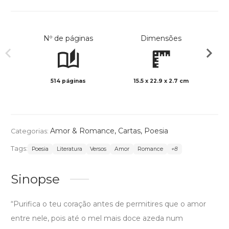
Nº de páginas
Dimensões
514 páginas
15.5 x 22.9 x 2.7 cm
Preto 
Amor & Romance
,
Cartas
,
Poesia
Categorias:
Tags:
Poesia
Literatura
Versos
Amor
Romance
+8
Sinopse
“Purifica o teu coração antes de permitires que o amor
entre nele, pois até o mel mais doce azeda num