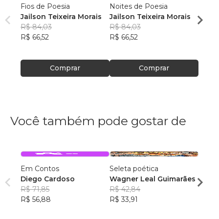
Fios de Poesia
Noites de Poesia
Em Ve
Jailson Teixeira Morais
Jailson Teixeira Morais
Jails
R$ 84,03
R$ 84,03
R$ 84
R$ 66,52
R$ 66,52
R$ 66
Comprar
Comprar
Você também pode gostar de
Em Contos
Seleta poética
A Bra
Diego Cardoso
Wagner Leal Guimarães
Faiza
R$ 71,85
R$ 42,84
R$ 81
R$ 56,88
R$ 33,91
R$ 64