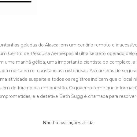
ntanhas geladas do Alasca, em um cenário remoto e inacessível
 um Centro de Pesquisa Aeroespacial ultra secreto operado pelo
m uma manhã gélida, uma importante cientista do complexo, a D
trada morta em circunstâncias misteriosas. As câmeras de segur
a atividade suspeita e todos os registros indicam que o local n
uém de fora no dia em questão. O governo teme que informaçõ
omprometidas, e a detetive Beth Sugg é chamada para resolver 
Não há avaliações ainda.