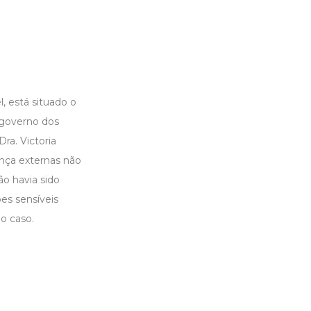
, está situado o
 governo dos
ra. Victoria
ança externas não
ão havia sido
es sensíveis
o caso.