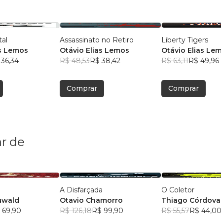
tal
Assassinato no Retiro
Liberty Tigers
as Lemos
Otávio Elias Lemos
Otávio Elias Le
 36,34
R$ 48,53
R$ 38,42
R$ 63,11
R$ 49,96
Comprar
Comprar
r de
A Disfarçada
O Coletor
uwald
Otavio Chamorro
Thiago Córdova
 69,90
R$ 126,18
R$ 99,90
R$ 55,57
R$ 44,0