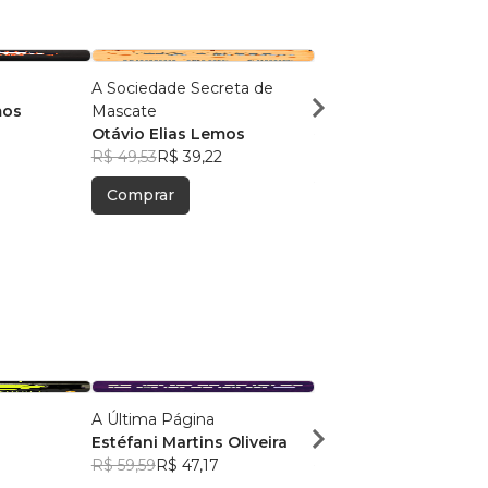
A Sociedade Secreta de
Mundo Maior
mos
Mascate
Otávio Elias Lemos
Otávio Elias Lemos
R$ 49,04
R$ 38,82
R$ 49,53
R$ 39,22
Comprar
Comprar
A Última Página
Regina Reina
Estéfani Martins Oliveira
Caroline Moura
0
R$ 59,59
R$ 47,17
R$ 55,48
R$ 43,92