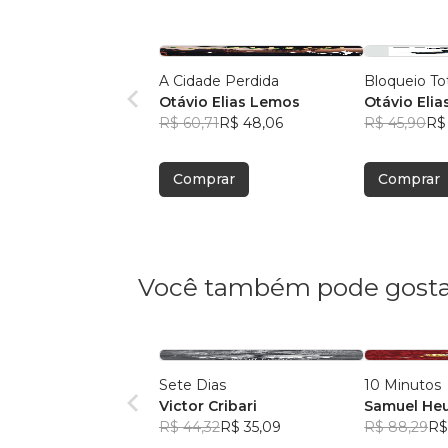
A Cidade Perdida
Bloqueio To
Otávio Elias Lemos
Otávio Eli
R$ 60,71
R$ 48,06
R$ 45,90
R$
Comprar
Comprar
Você também pode gosta
Sete Dias
10 Minutos
Victor Cribari
Samuel He
R$ 44,32
R$ 35,09
R$ 88,29
R$