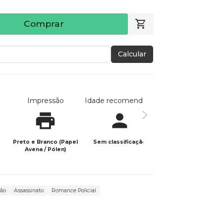
Comprar
Calcular
Impressão
Idade recomendada
Data de publicaç
Preto e Branco (Papel
Sem classificação
29/01/2024
Avena / Pólen)
ção
Assassinato
Romance Policial