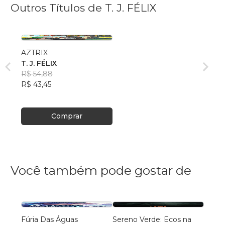
Outros Títulos de T. J. FÉLIX
AZTRIX
T. J. FÉLIX
R$ 54,88
R$ 43,45
Comprar
Você também pode gostar de
Fúria Das Águas
Sereno Verde: Ecos na
Pé de