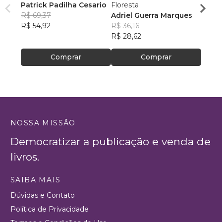
Patrick Padilha Cesario
Floresta
Linda
R$ 69,37
Adriel Guerra Marques
R$ 84
R$ 54,92
R$ 36,16
R$ 66
R$ 28,62
Comprar
Comprar
NOSSA MISSÃO
Democratizar a publicação e venda de
livros.
SAIBA MAIS
Dúvidas e Contato
Política de Privacidade