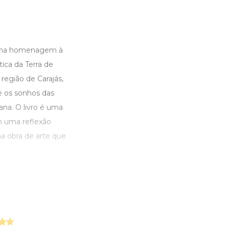
e uma homenagem à
ica da Terra de
região de Carajás,
 e os sonhos das
ana. O livro é uma
m uma reflexão
a obra de arte que