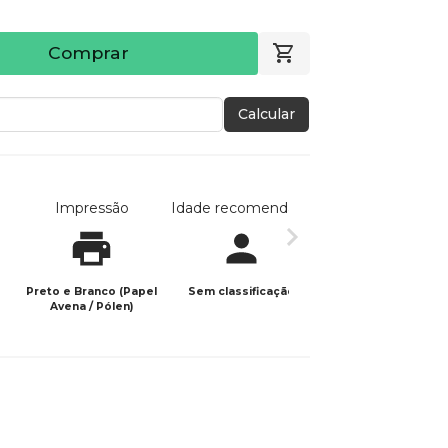
Comprar
Calcular
Impressão
Idade recomendada
Data de publicaç
Preto e Branco (Papel
Sem classificação
28/01/2024
Avena / Pólen)