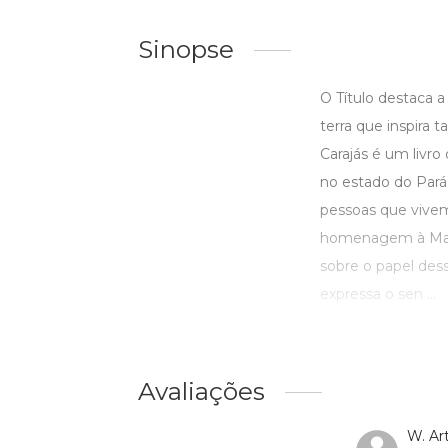
Sinopse
O Título destaca 
terra que inspira 
Carajás é um livro
no estado do Pará. 
pessoas que vivem 
homenagem à Marab
sobre o papel des
expressa o sen ...
Avaliações
W. Art