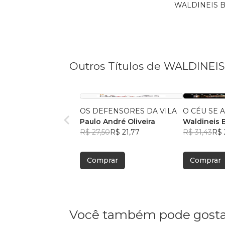
WALDINEIS BRI
Outros Títulos de WALDINEI
OS DEFENSORES DA VILA
O CÉU SE 
Paulo André Oliveira
Waldineis B
R$ 27,50
R$ 21,77
R$ 31,43
R$ 
Comprar
Comprar
Você também pode gosta