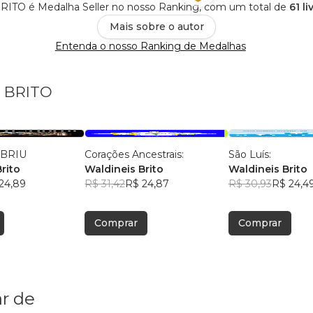
TO é Medalha Seller no nosso Ranking, com um total de
61 l
Mais sobre o autor
Entenda o nosso Ranking de Medalhas
S BRITO
ABRIU
Corações Ancestrais:
São Luís:
rito
Waldineis Brito
Waldineis Brito
24,89
R$ 31,42
R$ 24,87
R$ 30,93
R$ 24,4
Comprar
Comprar
r de