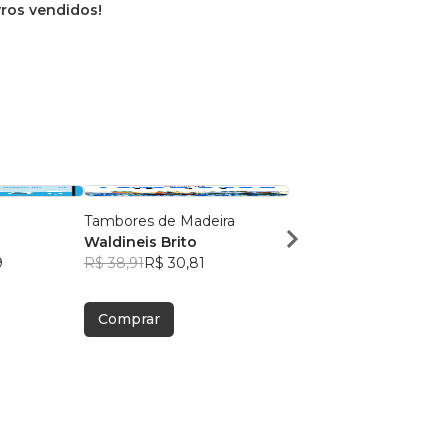
ivros vendidos!
Tambores de Madeira
Aconteceu na Ilha
Waldineis Brito
Waldineis Brito
9
R$ 38,91
R$ 30,81
R$ 30,19
R$ 23,90
Comprar
Comprar