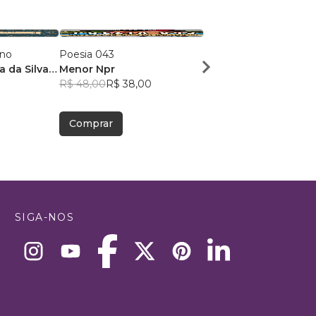
ano
Poesia 043
Dose Poética de Mun
a da Silva
Menor Npr
Victor Sousa Silva
R$ 48,00
R$ 38,00
R$ 49,41
R$ 39,12
Comprar
Comprar
SIGA-NOS