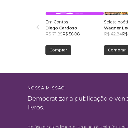
Em Contos
Seleta poét
Diego Cardoso
Wagner Lea
R$ 71,85
R$ 56,88
R$ 42,84
R$
Comprar
Comprar
NOSSA MISSÃO
Democratizar a publicação e ven
livros.
Horário de atendimento: segunda à sexta-feira, da