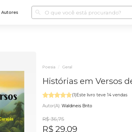
Autores
Poesia
Geral
Histórias em Versos d
(1)
Este livro teve 14 vendas
Autor(a):
Waldineis Brito
R$ 36,75
R$ 29,09