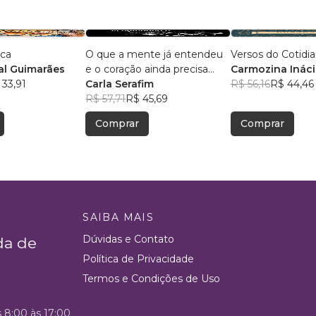
ica
O que a mente já entendeu
Versos do Cotidi
l Guimarães
e o coração ainda precisa
Carmozina Ináci
 33,91
aceitar
Carla Serafim
Rodrigues
R$ 56,16
R$ 44,46
R$ 57,71
R$ 45,69
Comprar
Comprar
SAIBA MAIS
Dúvidas e Contato
da de
Política de Privacidade
Termos e Condições de Uso
s 8:00 às 17:00