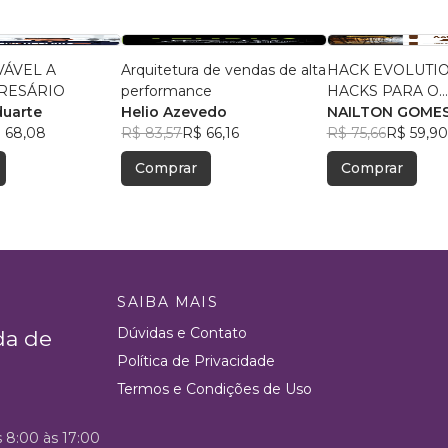
ÁVEL A
Arquitetura de vendas de alta
HACK EVOLUTION
RESÁRIO
performance
HACKS PARA O
duarte
Helio Azevedo
EMPREENDEDO
NAILTON GOMES
 68,08
R$ 83,57
R$ 66,16
VOLUME 03
R$ 75,66
R$ 59,90
Comprar
Comprar
SAIBA MAIS
Dúvidas e Contato
da de
Política de Privacidade
Termos e Condições de Uso
s 8:00 às 17:00