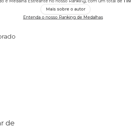
do é Medalha Estreante no nosso Ranking, com um total de
1 l
Mais sobre o autor
Entenda o nosso Ranking de Medalhas
orado
r de