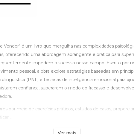
e Vender" é um livro que mergulha nas complexidades psicológi
s, oferecendo uma abordagem abrangente e prática para supera
requentemente impedem o sucesso nesse campo. Escrito por um
vimento pessoal, a obra explora estratégias baseadas em princíp
inguística (PNL) e técnicas de inteligência emocional para ajuda
uistarem confiança, superarem o medo do fracasso e desenvol
edora.
itores por meio de exercícios práticos, estudos de casos, proporci
car ...
Ver mais