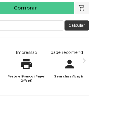
Comprar
Calcular
Impressão
Idade recomendada
Data de publicaç
Preto e Branco (Papel
Sem classificação
28/01/2024
Offset)