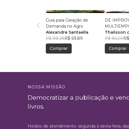
Guia para Geração de
DE IMPROV
Demanda no Agro
MULTIEMP
Alexandre Santaella
Thalisson 
R$ 88,28
R$ 69,89
R$ 86,00
R$
Comprar
Comprar
NOSSA MISSÃO
Democratizar a publicação e ven
livros.
Horário de atendimento: segunda à sexta-feira, da