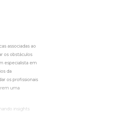
cas associadas ao
r os obstáculos
 especialista em
ios da
r os profissionais
verem uma
onando insights