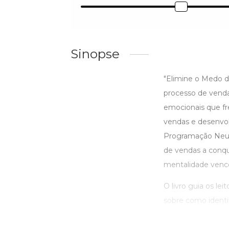
Sinopse
"Elimine o Medo d
processo de venda
emocionais que f
vendas e desenvol
Programação Neurol
de vendas a conq
mentalidade venc
O livro guia os le
sobre como identifi