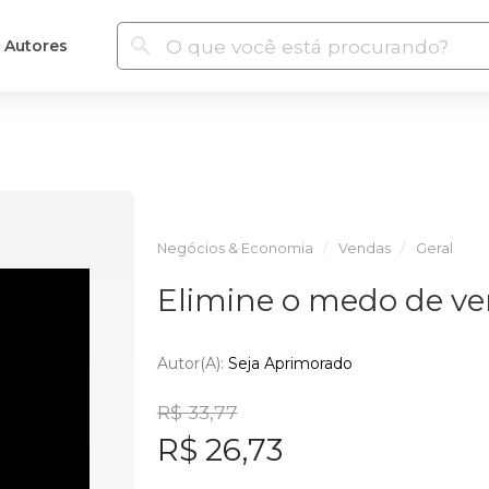
Autores
Negócios & Economia
Vendas
Geral
Elimine o medo de v
Autor(a):
Seja Aprimorado
R$ 33,77
R$ 26,73