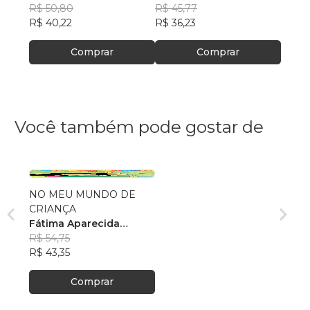
Machado Pinto
R$ 50,80
Machado Pinto
R$ 45,77
Mach
R$ 55
R$ 40,22
R$ 36,23
R$ 43
Comprar
Comprar
Você também pode gostar de
NO MEU MUNDO DE
CRIANÇA
Fátima Aparecida
Belarmino do Vale.
R$ 54,75
R$ 43,35
Comprar