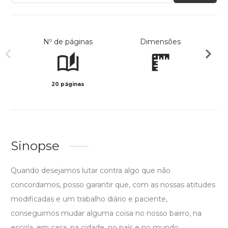
Nº de páginas
Dimensões
20 páginas
Col
Sinopse
Quando desejamos lutar contra algo que não
concordamos, posso garantir que, com as nossas atitudes
modificadas e um trabalho diário e paciente,
conseguimos mudar alguma coisa no nosso bairro, na
escola, em casa, na cidade, no país e no mundo.