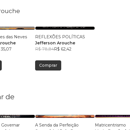
Arouche
tes das Neves
REFLEXÕES POLÍTICAS
Arouche
Jefferson Arouche
 35,07
R$ 78,84
R$ 62,42
Comprar
r de
a Governar
A Senda da Perfeição
Matricentrismo