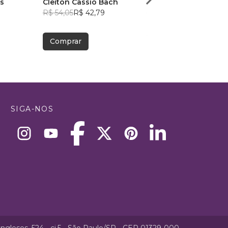
s
Cleiton Cassio Bach
Simone Lacerda
1
R$ 54,05
R$ 42,79
R$ 81,24
R$ 64,31
Comprar
Comprar
SIGA-NOS