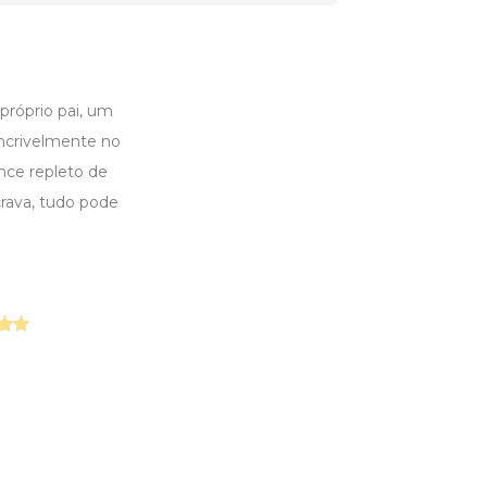
 próprio pai, um
incrivelmente no
nce repleto de
crava, tudo pode