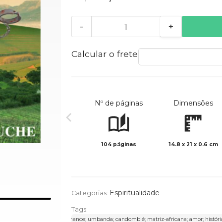
-
+
Calcular o frete
Nº de páginas
Dimensões
104 páginas
14.8 x 21 x 0.6 cm
Espiritualidade
Categorias:
Tags:
romance; umbanda; candomblé; matriz-africana; amor; história af