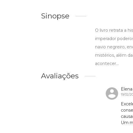
Sinopse
O livro retrata a h
imperador poderos
navio negreiro, e
mistérios, além da
acontecer...
Avaliações
Elena
19/02/2
Excel
conse
causa
Um mi