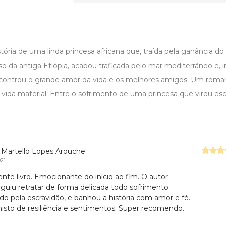
istória de uma linda princesa africana que, traída pela ganância do
o da antiga Etiópia, acabou traficada pelo mar mediterrâneo e, 
ncontrou o grande amor da vida e os melhores amigos. Um roma
 vida material. Entre o sofrimento de uma princesa que virou es
 Martello Lopes Arouche
021
ente livro. Emocionante do início ao fim. O autor
guiu retratar de forma delicada todo sofrimento
do pela escravidão, e banhou a história com amor e fé.
sto de resiliência e sentimentos. Super recomendo.