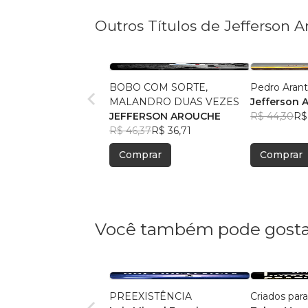
Outros Títulos de Jefferson 
BOBO COM SORTE,
Pedro Aran
MALANDRO DUAS VEZES
Jefferson 
JEFFERSON AROUCHE
R$ 44,30
R$
R$ 46,37
R$ 36,71
Comprar
Comprar
Você também pode gosta
PREEXISTÊNCIA
Criados par