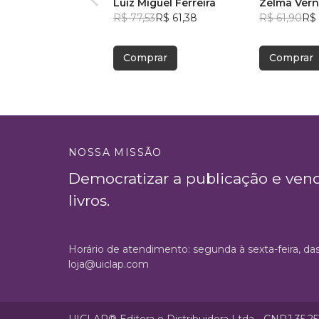
Luiz Miguel Ferreira
Zelma Ver
R$ 77,53
R$ 61,38
R$ 61,90
R$
Comprar
Comprar
NOSSA MISSÃO
Democratizar a publicação e ven
livros.
Horário de atendimento: segunda à sexta-feira, da
loja@uiclap.com