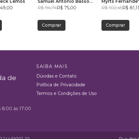
neck Lemos
Samuel Antônio Basso
Myrts Fernânde'
 49,00
Chiesa
R$ 94,74
R$ 75,00
R$ 102,45
R$ 81,1
Comprar
Comprar
SAIBA MAIS
Dúvidas e Contato
da de
Política de Privacidade
Termos e Condições de Uso
s 8:00 às 17:00