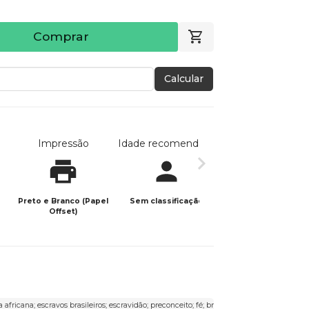
Comprar
Calcular
Impressão
Idade recomendada
Data de publicaç
Preto e Branco (Papel
Sem classificação
07/02/2021
Offset)
ricana; escravos brasileiros; escravidão; preconceito; fé; brasil