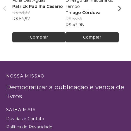
Fúria Das Águas
O Mago da Máquina do
As Av
Patrick Padilha Cesario
Tempo
Racie
R$ 69,37
Thiago Córdova
R$ 44
R$ 54,92
R$ 55,56
R$ 34
R$ 43,98
Comprar
Comprar
NOSSA MISSÃO
Democratizar a publicação e venda de
livros.
SAIBA MAIS
Dúvidas e Contato
Política de Privacidade