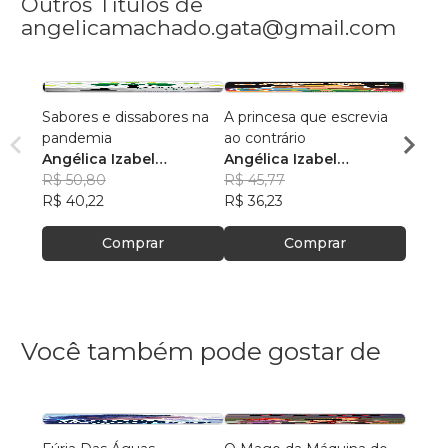
Outros Títulos de
angelicamachado.gata@gmail.com
Sabores e dissabores na
A princesa que escrevia
As di
pandemia
ao contrário
menin
Angélica Izabel
Angélica Izabel
Angél
Machado Pinto
R$ 50,80
Machado Pinto
R$ 45,77
Mach
R$ 55
R$ 40,22
R$ 36,23
R$ 43
Comprar
Comprar
Você também pode gostar de