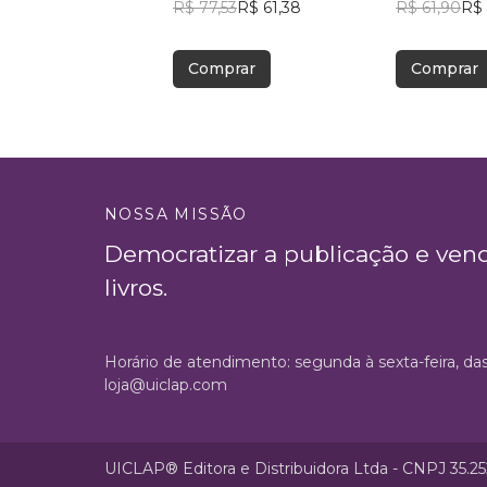
R$ 77,53
R$ 61,38
R$ 61,90
R$
Comprar
Comprar
NOSSA MISSÃO
Democratizar a publicação e ven
livros.
Horário de atendimento: segunda à sexta-feira, da
loja@uiclap.com
UICLAP® Editora e Distribuidora Ltda - CNPJ 35.2