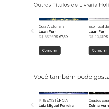
Outros Títulos de Livraria Holí
Cura Arcturiana
Espirituali
Luan Ferr
Luan Ferr
R$ 85,26
R$ 67,50
R$ 90,61
R$ 
Comprar
Comprar
Você também pode gosta
PREEXISTÊNCIA
Criados par
Luiz Miguel Ferreira
Zelma Ver