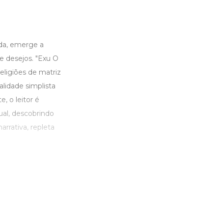
da, emerge a
de desejos. "Exu O
eligiões de matriz
alidade simplista
, o leitor é
ual, descobrindo
rrativa, repleta