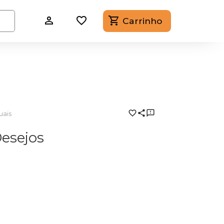
Carrinho
uais
Desejos