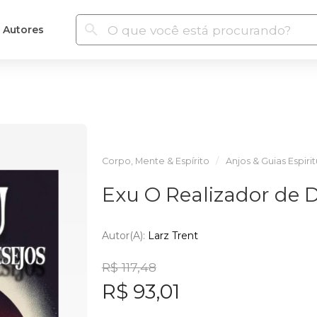
Autores
Corpo, Mente & Espírito
Anjos & Guias Espirit
Exu O Realizador de 
Autor(a):
Larz Trent
R$ 117,48
R$ 93,01