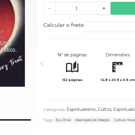
-
+
Calcular o frete
Nº de páginas
Dimensões
152 páginas
14.8 x 20.9 x 0.9 cm
Espiritualismo
,
Cultos
,
Espiritual
Categorias:
Tags:
Exu Orixá
Realização de Desejos
Cultura Yoru