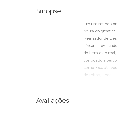
Sinopse
Em um mundo onde 
figura enigmática 
Realizador de Des
africana, reveland
do bem e do mal, m
convidado a perco
como Exu, através 
de mitos, lendas e e
Avaliações