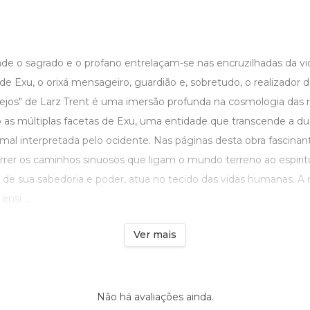
o sagrado e o profano entrelaçam-se nas encruzilhadas da vi
de Exu, o orixá mensageiro, guardião e, sobretudo, o realizador 
ejos" de Larz Trent é uma imersão profunda na cosmologia das r
o as múltiplas facetas de Exu, uma entidade que transcende a du
al interpretada pelo ocidente. Nas páginas desta obra fascinante
rrer os caminhos sinuosos que ligam o mundo terreno ao espirit
de sua sabedoria e poder, atua no tecido das vidas humanas. A na
nsi ...
Ver mais
Não há avaliações ainda.