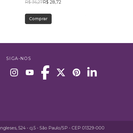
1
R$ 36,27
R$ 28,72
R$ 54,05
R$ 42,79
Comprar
Comprar
SIGA-NOS
ngleses, 524 - cj.5 - São Paulo/SP - CEP 01329-000