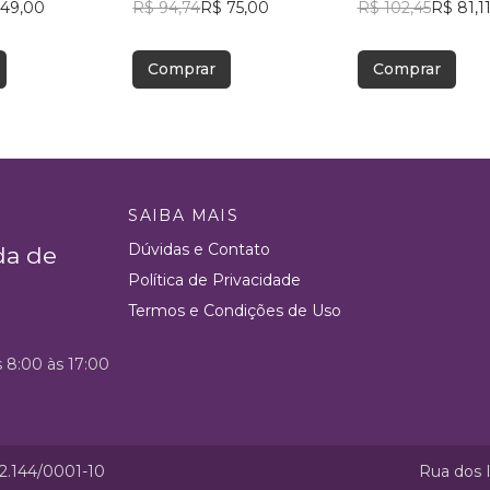
 49,00
Chiesa
R$ 94,74
R$ 75,00
R$ 102,45
R$ 81,1
Comprar
Comprar
SAIBA MAIS
Dúvidas e Contato
da de
Política de Privacidade
Termos e Condições de Uso
s 8:00 às 17:00
52.144/0001-10
Rua dos I