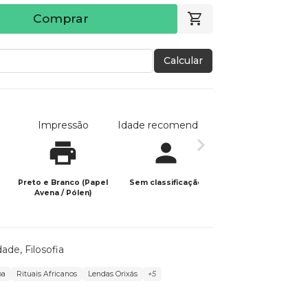
Comprar
Calcular
Impressão
Idade recomendada
Data de publicaç
Preto e Branco (Papel
Sem classificação
26/01/2024
Avena / Pólen)
idade
,
Filosofia
ba
Rituais Africanos
Lendas Orixás
+5