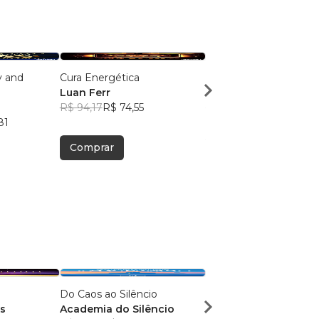
y and
Cura Energética
O Caminho do Reiki
Luan Ferr
Luan Ferr
R$ 94,17
R$ 74,55
R$ 96,26
R$ 76,21
81
Comprar
Comprar
Do Caos ao Silêncio
Dor, Fé e Glória
s
Academia do Silêncio
Cleiton Cassio Bach