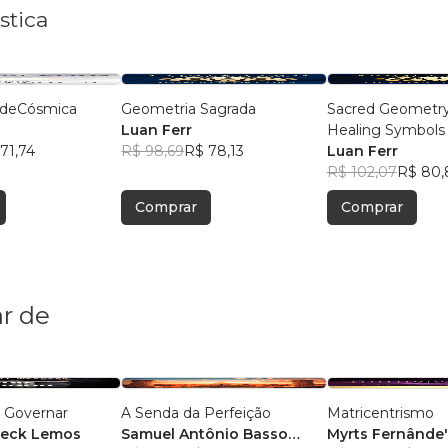
stica
dadeCósmica
Geometria Sagrada
Sacred Geometr
Luan Ferr
Healing Symbols
71,74
R$ 98,69
R$ 78,13
Luan Ferr
R$ 102,07
R$ 80,
Comprar
Comprar
r de
a Governar
A Senda da Perfeição
Matricentrismo
neck Lemos
Samuel Antônio Basso
Myrts Fernânde'