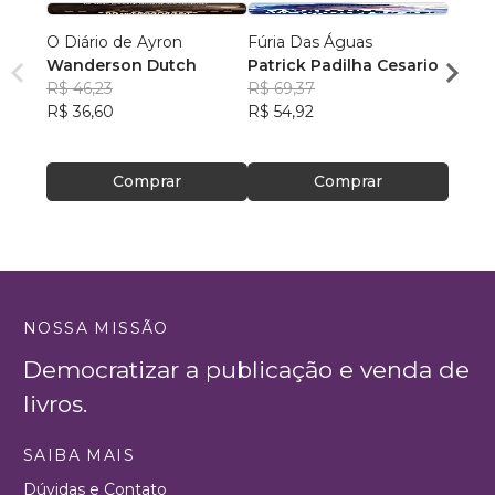
O Diário de Ayron
Fúria Das Águas
Futur
Wanderson Dutch
Patrick Padilha Cesario
Giova
R$ 46,23
R$ 69,37
R$ 59
R$ 36,60
R$ 54,92
R$ 47
Comprar
Comprar
NOSSA MISSÃO
Democratizar a publicação e venda de
livros.
SAIBA MAIS
Dúvidas e Contato