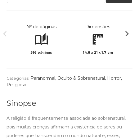
Nº de páginas
Dimensões
316 páginas
14.8 x 21 x 1.7 cm
Preto 
Paranormal, Oculto & Sobrenatural
,
Horror
,
Categorias:
Religioso
Sinopse
A religião é frequentemente associada ao sobrenatural,
pois muitas crenças afirmam a existência de seres ou
poderes que transcendem o mundo natural e, esses,