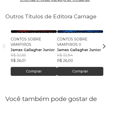
Outros Títulos de Editora Carnage
CONTOS SOBRE
CONTOS SOBRE
O san
VAMPIROS
VAMPIROS II
Adria
James Gallagher Junior
James Gallagher Junior
R$ 43
R$ 32,85
R$ 32,84
R$ 34
R$ 26,01
R$ 26,00
Comprar
Comprar
Você também pode gostar de