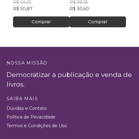
Souza
R$ 64,25
ESPECIALIZADO DE
PETRÔNIO
R$ 38,65
R$ 78
R$ 50,87
ASSISTÊNCIA SOCIAL–
R$ 30,60
R$ 61
CREAS
Comprar
Comprar
NOSSA MISSÃO
Democratizar a publicação e venda de
livros.
SAIBA MAIS
Dúvidas e Contato
Política de Privacidade
Termos e Condições de Uso