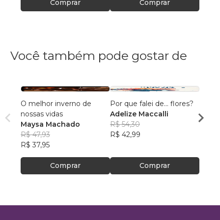
Comprar
Comprar
Você também pode gostar de
O melhor inverno de
Por que falei de... flores?
Hidra
nossas vidas
Adelize Maccalli
Nilva
Maysa Machado
R$ 54,30
R$ 64
R$ 47,93
R$ 42,99
R$ 51,
R$ 37,95
Comprar
Comprar