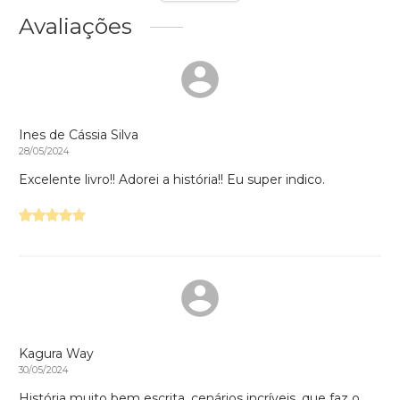
Avaliações
Ines de Cássia Silva
28/05/2024
Excelente livro!! Adorei a história!! Eu super indico.
Kagura Way
30/05/2024
História muito bem escrita, cenários incríveis, que faz o