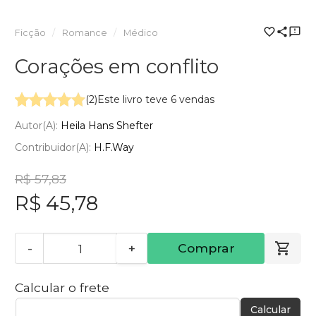
Ficção
Romance
Médico
Corações em conflito
(2)
Este livro teve 6 vendas
Autor(a):
Heila Hans Shefter
Contribuidor(a):
H.F.Way
R$ 57,83
R$ 45,78
-
+
Comprar
Calcular o frete
Calcular