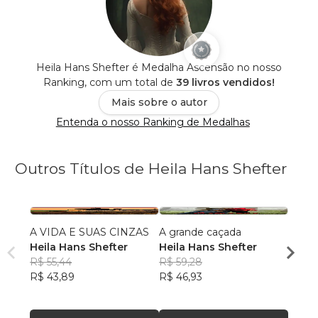
Heila Hans Shefter é Medalha Ascensão no nosso
Ranking, com um total de
39 livros vendidos!
Mais sobre o autor
Entenda o nosso Ranking de Medalhas
Outros Títulos de Heila Hans Shefter
A VIDA E SUAS CINZAS
A grande caçada
EU E
Heila Hans Shefter
Heila Hans Shefter
HEIL
R$ 55,44
R$ 59,28
R$ 56
R$ 43,89
R$ 46,93
R$ 44