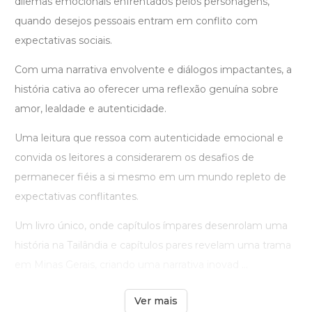
dilemas emocionais enfrentados pelos personagens,
quando desejos pessoais entram em conflito com
expectativas sociais.
Com uma narrativa envolvente e diálogos impactantes, a
história cativa ao oferecer uma reflexão genuína sobre
amor, lealdade e autenticidade.
Uma leitura que ressoa com autenticidade emocional e
convida os leitores a considerarem os desafios de
permanecer fiéis a si mesmo em um mundo repleto de
expectativas conflitantes.
Um livro único, onde capítulos ímpares desenrolam uma
história na Tailândia e capítulos pares revelam uma trama
em Minas Gerais, criando uma narrativa inovad ...
Ver mais