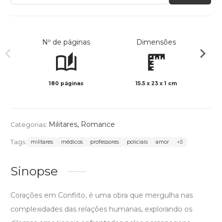
Nº de páginas
Dimensões
180 páginas
15.5 x 23 x 1 cm
Preto 
Militares
,
Romance
Categorias:
Tags:
militares
médicos
professores
policiais
amor
+5
Sinopse
Corações em Conflito, é uma obra que mergulha nas
complexidades das relações humanas, explorando os