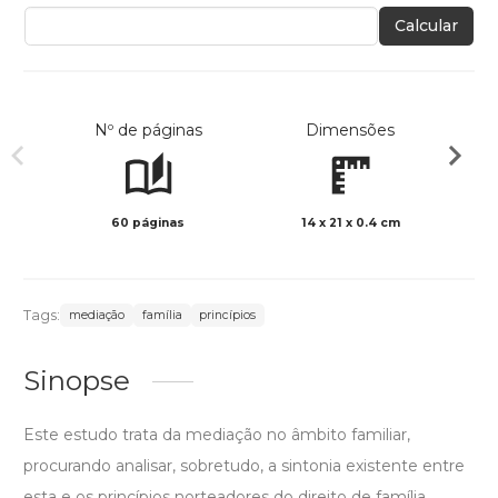
Calcular
Nº de páginas
Dimensões
60 páginas
14 x 21 x 0.4 cm
Preto 
Tags:
mediação
família
princípios
Sinopse
Este estudo trata da mediação no âmbito familiar,
procurando analisar, sobretudo, a sintonia existente entre
esta e os princípios norteadores do direito de família.