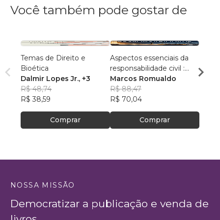
Você também pode gostar de
Temas de Direito e
Aspectos essenciais da
A Escr
Bioética
responsabilidade civil :
Conte
Dalmir Lopes Jr.
, +3
entre o dano e a
Marcos Romualdo
Edua
R$ 48,74
reparação : estudo
R$ 88,47
R$ 77
R$ 38,59
histórico, teórico e prático
R$ 70,04
R$ 61
no direito brasileiro
Comprar
Comprar
NOSSA MISSÃO
Democratizar a publicação e venda de
livros.