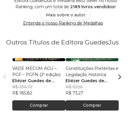
Editora GuedesJus é Medalha Best Seller no nosso
Ranking, com um total de
2189 livros vendidos!
Mais sobre o autor
Entenda o nosso Ranking de Medalhas
Outros Títulos de Editora GuedesJus
VADE MECUM AGU –
Constituições Pretéritas e
Temas
PGF – PGFN (2ª edição)
Legislação Histórica
Militar
Eliézer Guedes de
Eliézer Guedes de
Maur
Oliveira Junior
R$ 234,72
Oliveira Junior
R$ 92,56
R$ 85
R$ 185,82
R$ 73,27
R$ 67
Comprar
Comprar