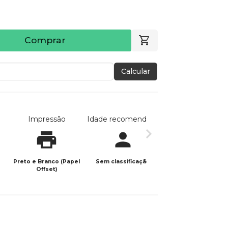
Comprar
Calcular
Impressão
Idade recomendada
Data de publicaç
Preto e Branco (Papel
Sem classificação
26/01/2024
Offset)