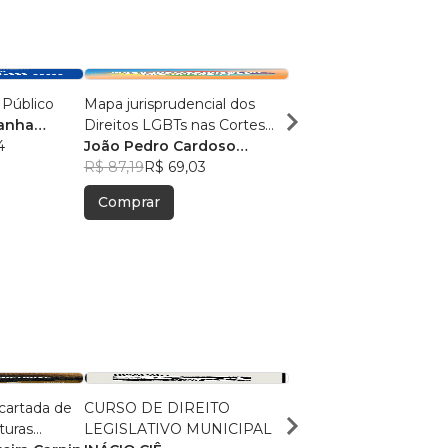
 Público
Mapa jurisprudencial dos
Temas de Direito Públ
manha
Direitos LGBTs nas Cortes
Privado
4
Superiores brasileiras e
João Pedro Cardoso
ALINE FAGUNDES DO
estadunidenses
Saraiva
R$ 87,19
R$ 69,03
SANTOS
R$ 88,36
, +7
R$ 69,95
Comprar
Comprar
cartada de
CURSO DE DIREITO
O Incêndio do Reichst
turas
LEGISLATIVO MUNICIPAL
Oito de Janeiro