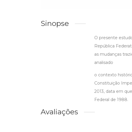
Sinopse
O presente estudo
República Federati
as mudanças trazid
analisado
o contexto histór
Constituição Imper
2013, data em que 
Federal de 1988.
Avaliações