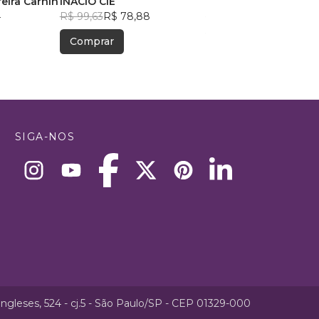
eira Carnin
INÁCIO CIÊ
Eduardo Porto
4
R$ 99,63
R$ 78,88
R$ 85,07
R$ 67,35
Comprar
Comprar
SIGA-NOS
ngleses, 524 - cj.5 - São Paulo/SP - CEP 01329-000