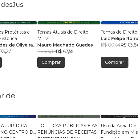
edesJus
s Pretéritas e
Temas Atuais de Direito
Temas de Direito
istórica
Militar
Luiz Felipe Ro
des de Oliveira
Mauro Machado Guedes
Matteoli
R$ 80,64
R$ 63,8
73,27
R$ 85,32
R$ 67,55
Comprar
Comprar
r de
IA JURÍDICA
POLÍTICAS PÚBLICAS E AS
Uso da Areia Des
 NO CENTRO DE
RENÚNCIAS DE RECEITAS
Fundição em Mis