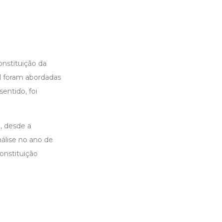
nstituição da
al foram abordadas
entido, foi
, desde a
nálise no ano de
onstituição