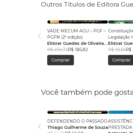
Outros Títulos de Editora Gu
VADE MECUM AGU – PGF –
Constituiçõe
PGFN (2ª edição)
Legislação H
Eliézer Guedes de Oliveira
Eliézer Gue
Junior
R$ 234,72
R$ 185,82
Junior
R$ 92,56
R$ 
Comprar
Comprar
Você também pode gosta
DEFENDENDO O PASSADO
ASSISTÊNC
Thiago Guilherme de Souza
PRESTADA