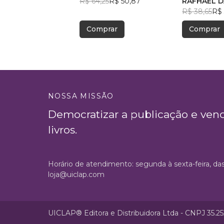
R$ 64,25
R$ 50,87
REFERÊNC
RAFHAEL D
ESPECIALI
PETRÔNIO
R$ 38,65
R$ 
ASSISTÊNC
Comprar
Comprar
CREAS
NOSSA MISSÃO
Democratizar a publicação e ven
livros.
Horário de atendimento: segunda à sexta-feira, da
loja@uiclap.com
UICLAP® Editora e Distribuidora Ltda - CNPJ 35.2