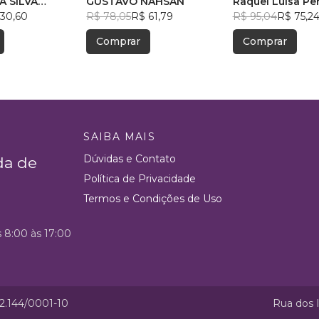
IA
A SILVA
TRIBUTÁRIAS
GUSTAVO NAHSAN
Asfálticas:
Raquel Luísa Per
ZADO DE
30,60
R$ 78,05
R$ 61,79
R$ 95,04
R$ 75,2
IA SOCIAL–
Comprar
Comprar
SAIBA MAIS
Dúvidas e Contato
da de
Política de Privacidade
Termos e Condições de Uso
s 8:00 às 17:00
52.144/0001-10
Rua dos I