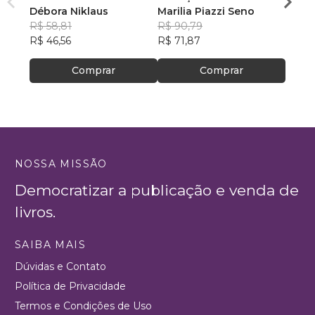
ALFABETIZAÇÃO
Débora Niklaus
Preditoras da
Marilia Piazzi Seno
NA A
ANA 
R$ 58,81
Alfabetização
R$ 90,79
COUT
R$ 70
R$ 46,56
R$ 71,87
R$ 56,
Comprar
Comprar
NOSSA MISSÃO
Democratizar a publicação e venda de
livros.
SAIBA MAIS
Dúvidas e Contato
Política de Privacidade
Termos e Condições de Uso