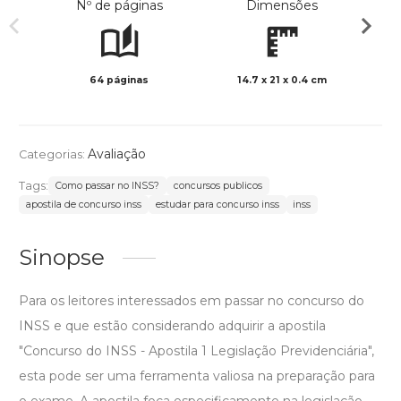
Nº de páginas
Dimensões
64 páginas
14.7 x 21 x 0.4 cm
Preto 
Avaliação
Categorias:
Tags:
Como passar no INSS?
concursos publicos
apostila de concurso inss
estudar para concurso inss
inss
Sinopse
Para os leitores interessados em passar no concurso do
INSS e que estão considerando adquirir a apostila
"Concurso do INSS - Apostila 1 Legislação Previdenciária",
esta pode ser uma ferramenta valiosa na preparação para