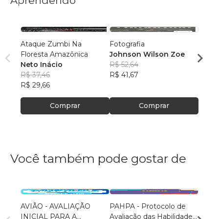
Aprendendo
Ataque Zumbi Na
Fotografia
Desco
Floresta Amazônica
Johnson Wilson Zoe
de Ma
Neto Inácio
R$ 52,64
Carl
R$ 37,46
R$ 41,67
R$ 50
R$ 29,66
R$ 40
Comprar
Comprar
Você também pode gostar de
AVIÃO - AVALIAÇÃO
PAHPA - Protocolo de
EOCA
INICIAL PARA A
Avaliação das Habilidades
OPER