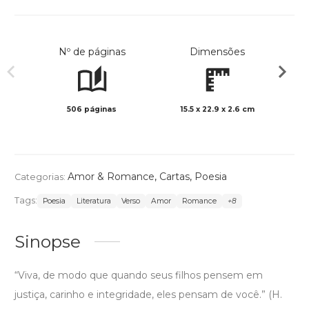
Nº de páginas
Dimensões
506 páginas
15.5 x 22.9 x 2.6 cm
Preto 
Amor & Romance
,
Cartas
,
Poesia
Categorias:
Tags:
Poesia
Literatura
Verso
Amor
Romance
+8
Sinopse
“Viva, de modo que quando seus filhos pensem em
justiça, carinho e integridade, eles pensam de você.” (H.