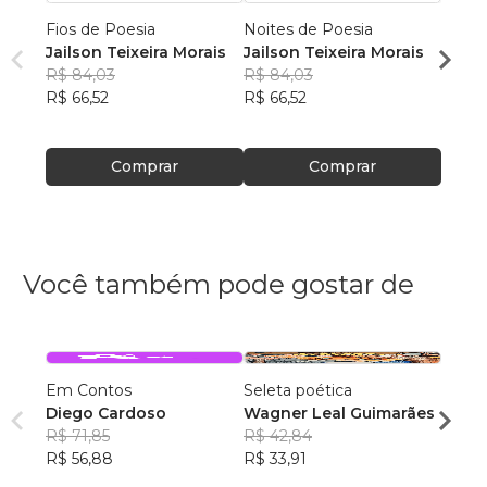
Fios de Poesia
Noites de Poesia
Em Si
Jailson Teixeira Morais
Jailson Teixeira Morais
Jails
R$ 84,03
R$ 84,03
R$ 84
R$ 66,52
R$ 66,52
R$ 66
Comprar
Comprar
Você também pode gostar de
Em Contos
Seleta poética
A Bra
Diego Cardoso
Wagner Leal Guimarães
Faiza
R$ 71,85
R$ 42,84
R$ 81
R$ 56,88
R$ 33,91
R$ 64