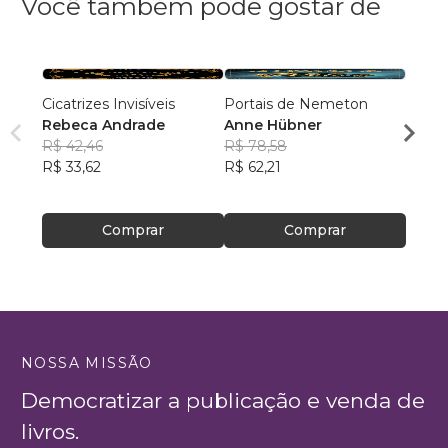
Você também pode gostar de
Cicatrizes Invisíveis
Portais de Nemeton
Os Pa
Rebeca Andrade
Anne Hübner
451
R$ 42,46
R$ 78,58
Proje
R$ 33,62
R$ 62,21
Colet
R$ 70
R$ 55
Comprar
Comprar
NOSSA MISSÃO
Democratizar a publicação e venda de
livros.