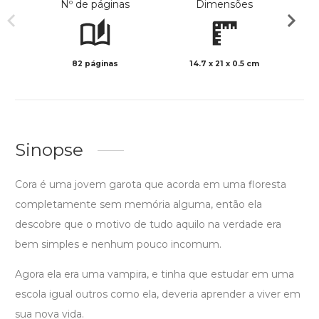
Nº de páginas
Dimensões
82 páginas
14.7 x 21 x 0.5 cm
Preto 
Sinopse
Cora é uma jovem garota que acorda em uma floresta
completamente sem memória alguma, então ela
descobre que o motivo de tudo aquilo na verdade era
bem simples e nenhum pouco incomum.
Agora ela era uma vampira, e tinha que estudar em uma
escola igual outros como ela, deveria aprender a viver em
sua nova vida.