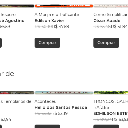
Tesouro
A Monja e o Traficante
Como Simplificar
sé Agostino
Edilson Xavier
Cézar Abade
56,59
R$ 60,10
R$ 47,58
R$ 65,48
R$ 51,84
Comprar
Comprar
r de
os Templários de
Aconteceu
TRONCOS, GALH
Hélio dos Santos Pessoa
RAÍZES
R$ 65,92
R$ 52,19
EDMILSON ESTE
 62,94
OLIVEIRA
R$ 80,24
R$ 63,5