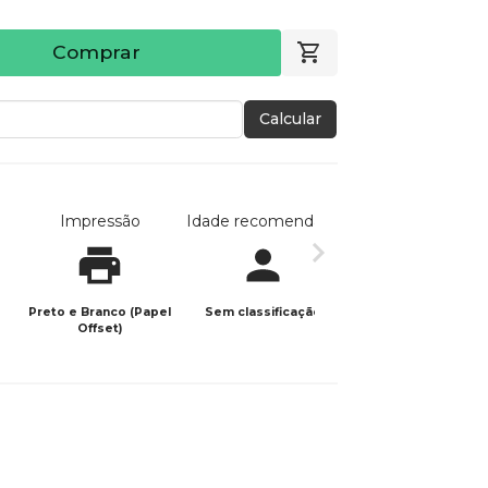
Comprar
Calcular
Impressão
Idade recomendada
Data de publicaç
Preto e Branco (Papel
Sem classificação
25/01/2024
Offset)