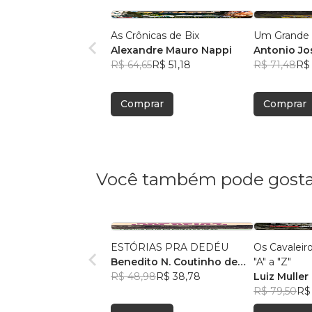
As Crônicas de Bix
Um Grande 
Alexandre Mauro Nappi
Antonio Jo
R$ 64,65
R$ 51,18
R$ 71,48
R$ 
Comprar
Comprar
Você também pode gosta
ESTÓRIAS PRA DEDÉU
Os Cavaleir
Benedito N. Coutinho de
"A" a "Z"
Abreu
R$ 48,98
R$ 38,78
Luiz Muller
R$ 79,50
R$