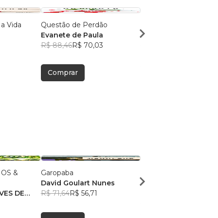
 a Vida
Questão de Perdão
O Poder de um Amig
Evanete de Paula
Cézar Abade
R$ 88,46
R$ 70,03
R$ 77,28
R$ 61,18
Comprar
Comprar
OS &
Garopaba
O dia que eu entendi 
David Goulart Nunes
alemão"
VES DE
R$ 71,64
R$ 56,71
Filipe Rafaeli
3
R$ 68,04
R$ 53,87