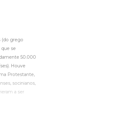
os (do grego
a que se
madamente 50.000
íses). Houve
rma Protestante,
ses, socinianos,
ieram a ser