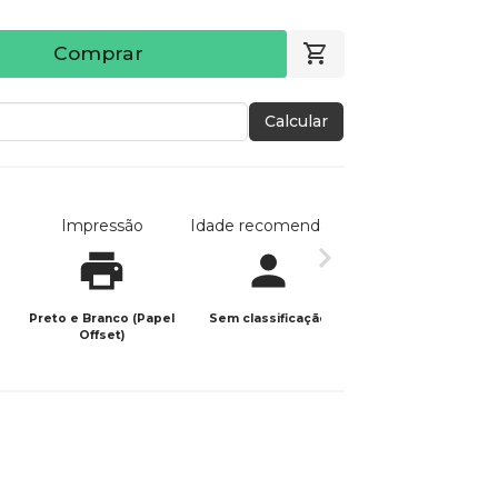
Comprar
Calcular
Impressão
Idade recomendada
Data de publicaç
Preto e Branco (Papel
Sem classificação
25/01/2024
Offset)