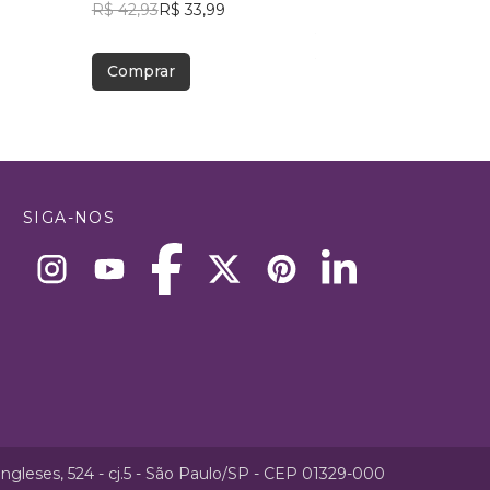
R$ 42,93
R$ 33,99
Eric Guedes
R$ 110,86
R$ 87,77
Comprar
Comprar
SIGA-NOS
ngleses, 524 - cj.5 - São Paulo/SP - CEP 01329-000