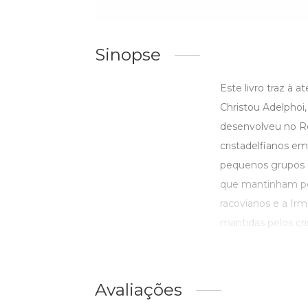
Sinopse
Este livro traz à a
Christou Adelphoi,
desenvolveu no R
cristadelfianos e
pequenos grupos d
que mantinham pon
racovianos e a Ir
mantidas pelos cri
Avaliações