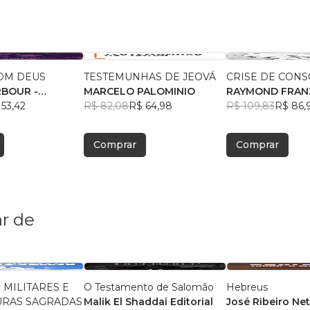
COM DEUS
TESTEMUNHAS DE JEOVÁ
CRISE DE CONS
ARBOUR -
MARCELO PALOMINIO
RAYMOND FRAN
DOR
 53,42
R$ 82,08
R$ 64,98
R$ 109,83
R$ 86,
Comprar
Comprar
r de
 MILITARES E
O Testamento de Salomão
Hebreus
URAS SAGRADAS
Malik El Shaddai Editorial
José Ribeiro Ne