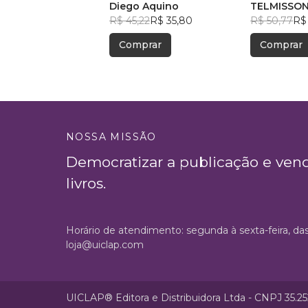
Diego Aquino
TELMISSON
R$ 45,22
R$ 35,80
COSTA
R$ 50,77
R$
Comprar
Comprar
NOSSA MISSÃO
Democratizar a publicação e ven
livros.
Horário de atendimento: segunda à sexta-feira, da
loja@uiclap.com
UICLAP® Editora e Distribuidora Ltda - CNPJ 35.2