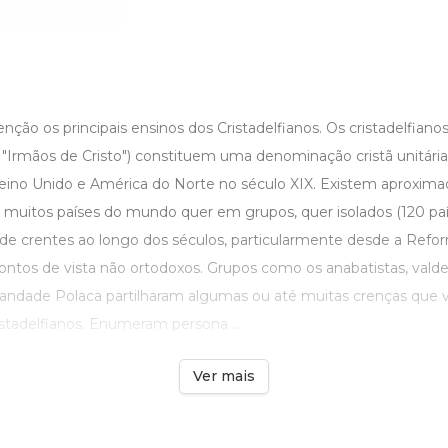
tenção os principais ensinos dos Cristadelfianos. Os cristadelfian
 "Irmãos de Cristo") constituem uma denominação cristã unitári
eino Unido e América do Norte no século XIX. Existem aproxi
m muitos países do mundo quer em grupos, quer isolados (120 pa
e crentes ao longo dos séculos, particularmente desde a Refo
tos de vista não ortodoxos. Grupos como os anabatistas, valden
mandade Polaca partilharam algumas ou até muitas crenças que v
stadelfianos. Enumeram persona ...
Ver mais