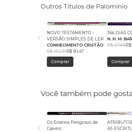
Outros Títulos de Palominio
NOVO TESTAMENTO -
366 DIAS 
VERSÃO SIMPLES DE LER
N. H. M. B
CONHECIMENTO CRISTÃO
ORGANIZA
R$ 67,48
R$
R$ 102,91
R$ 81,47
Comprar
Comprar
Você também pode gosta
Os Ensinos Perigosos de
ATRIBUTOS
Calvino
AS ESCRIT