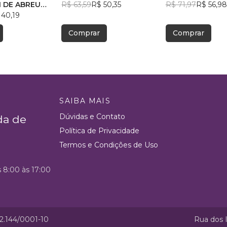
 DE ABREU
R$ 63,59
R$ 50,35
R$ 71,97
R$ 56,98
 40,19
Comprar
Comprar
SAIBA MAIS
Dúvidas e Contato
da de
Política de Privacidade
Termos e Condições de Uso
s 8:00 às 17:00
52.144/0001-10
Rua dos I