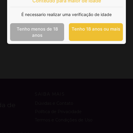
Conteúdo para maior de idade
É necessario realizar uma verificação de idade
Tenho menos de 18
Tenho 18 anos ou mais
anos
SAIBA MAIS
Dúvidas e Contato
da de
Política de Privacidade
Termos e Condições de Uso