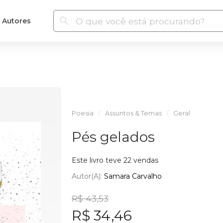
Autores
Poesia
Assuntos & Temas
Geral
Pés gelados
Este livro teve 22 vendas
Autor(a):
Samara Carvalho
R$ 43,53
R$ 34,46