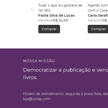
Tudo o que eu gostaria de
Agindo com
ter dito
com o Cora
Paôla Silva de Lucas
Carla Seraf
R$ 69,46
R$ 54,99
R$ 52,97
R$ 
Comprar
Comprar
NOSSA MISSÃO
Democratizar a publicação e ven
livros.
Horário de atendimento: segunda à sexta-feira, da
loja@uiclap.com