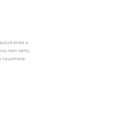
utora entre a
tros nem tanto,
m na primeira