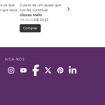
re-se que
O peso de um quase que
Reflexos
i que seria
nos faz continuar
IZÂNGELA FEITOSA
Ulisses Mello
R$ 55,89
R$ 44,25
R$ 50,06
R$ 39,63
Comprar
Comprar
SIGA-NOS