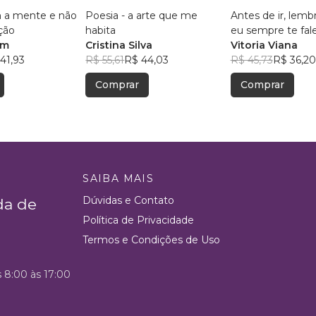
 a mente e não
Poesia - a arte que me
Antes de ir, lemb
ção
habita
eu sempre te fale
im
Cristina Silva
amor
Vitoria Viana
41,93
R$ 55,61
R$ 44,03
R$ 45,73
R$ 36,20
Comprar
Comprar
SAIBA MAIS
Dúvidas e Contato
da de
Política de Privacidade
Termos e Condições de Uso
s 8:00 às 17:00