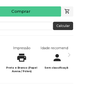
Comprar
Calcular
Impressão
Idade recomendada
Data de publicaç
Preto e Branco (Papel
Sem classificação
25/01/2024
Avena / Pólen)