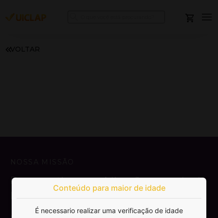
VOLTAR
NOSSA MISSÃO
Democratizar a publicação e venda de
Conteúdo para maior de idade
livros.
É necessario realizar uma verificação de idade
SAIBA MAIS