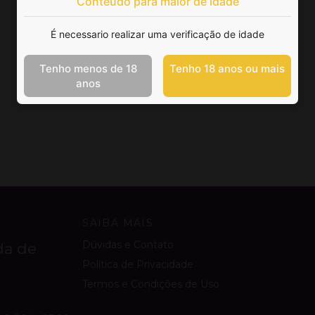
Conteúdo para maior de idade
É necessario realizar uma verificação de idade
Tenho menos de 18
Tenho 18 anos ou mais
anos
SAIBA MAIS
Dúvidas e Contato
da de
Política de Privacidade
Termos e Condições de Uso