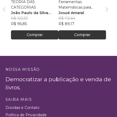
TEORIA DAS
Ferramentas
CATEGORIAS
Matemáticas para
João Paulo da Silva
Soluções de Problemas
Josué Amaral
Pereira (Paulo Góis ou
R$ 122,33
Complexos
R$ 112,64
Oaj Oluap)
R$ 96,85
R$ 89,17
Comprar
Comprar
NOSSA MISSÃO
Democratizar a publicação e venda de
livros.
SAIBA MAIS
Dúvidas e Contato
Política de Privacidade