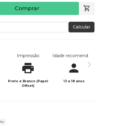
Comprar
Calcular
Impressão
Idade recomendada
Data de publicaç
Preto e Branco (Papel
13 a 18 anos
24/01/2024
Offset)
nho