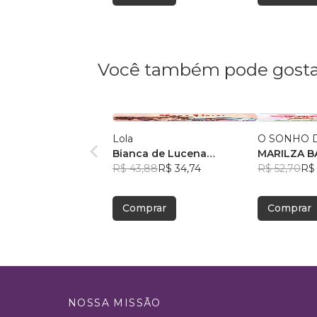
Você também pode gosta
Lola
O SONHO D
Bianca de Lucena
MA
Coutinho de Oliveira
R$ 43,88
R$ 34,74
R$ 52,70
R$ 
Comprar
Comprar
NOSSA MISSÃO