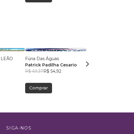
 LEÃO
Fúria Das Águas
A menina Baobá
Patrick Padilha Cesario
Alessandra Carvalho
R$ 69,37
R$ 54,92
R$ 67,18
R$ 53,18
Comprar
Comprar
SIGA-NOS