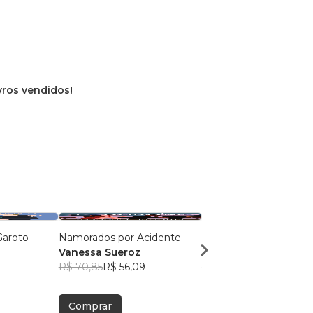
ivros vendidos!
Garoto
Namorados por Acidente
Como odiar sua alma
Vanessa Sueroz
Vanessa Sueroz
R$ 70,85
R$ 56,09
R$ 77,63
R$ 61,45
Comprar
Comprar