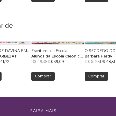
r de
E DAVINA EM...
Escritores da Escola
O SEGREDO DO
RILZA BARBEZAT
Alunos da Escola Cleonice
Bárbara Herdy
41,72
Bezerra
R$ 49,38
, +2
R$ 39,09
R$ 61,28
R$ 48,51
Comprar
Comprar
SAIBA MAIS