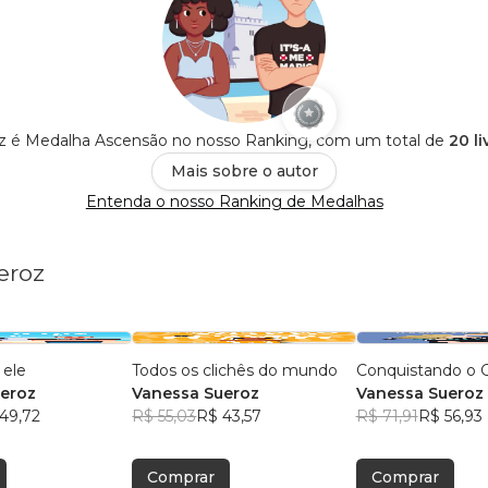
z é Medalha Ascensão no nosso Ranking, com um total de
20 l
Mais sobre o autor
Entenda o nosso Ranking de Medalhas
eroz
 ele
Todos os clichês do mundo
Conquistando o 
eroz
Vanessa Sueroz
Vanessa Sueroz
49,72
R$ 55,03
R$ 43,57
R$ 71,91
R$ 56,93
Comprar
Comprar