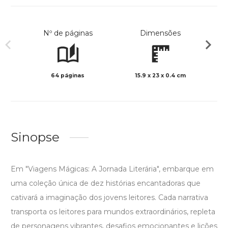
Nº de páginas
Dimensões
64 páginas
15.9 x 23 x 0.4 cm
Col
Sinopse
Em "Viagens Mágicas: A Jornada Literária", embarque em
uma coleção única de dez histórias encantadoras que
cativará a imaginação dos jovens leitores. Cada narrativa
transporta os leitores para mundos extraordinários, repleta
de personagens vibrantes, desafios emocionantes e lições