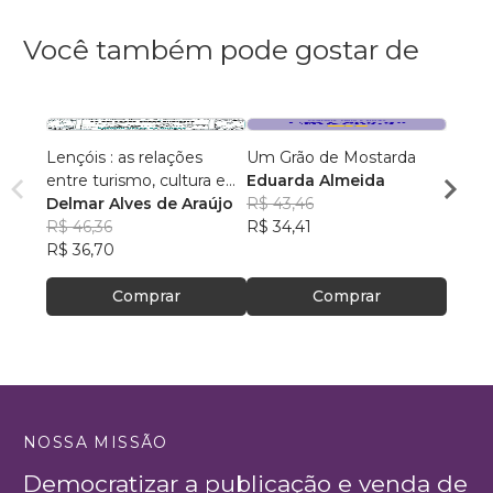
Você também pode gostar de
Lençóis : as relações
Um Grão de Mostarda
Inteli
entre turismo, cultura e
Eduarda Almeida
Aulas 
ambiente
Delmar Alves de Araújo
R$ 43,46
PhD(c
R$ 46,36
R$ 34,41
R$ 63
R$ 36,70
R$ 50
Comprar
Comprar
NOSSA MISSÃO
Democratizar a publicação e venda de