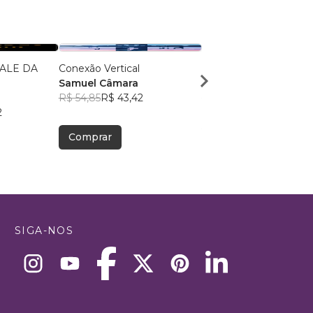
ALE DA
Conexão Vertical
Dor, Fé e Glória
Samuel Câmara
Cleiton Cassio Bach
R$ 54,85
R$ 43,42
R$ 54,05
R$ 42,79
2
Comprar
Comprar
SIGA-NOS