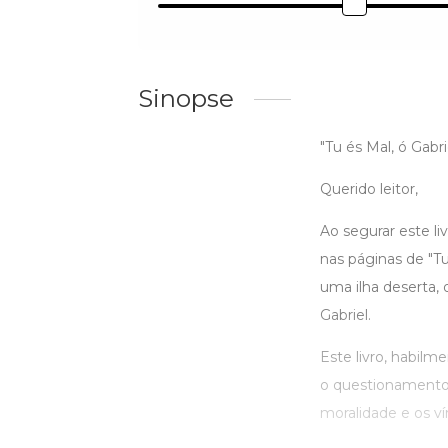
Sinopse
"Tu és Mal, ó Gabri
Querido leitor,
Ao segurar este l
nas páginas de "Tu
uma ilha deserta, 
Gabriel.
Este livro, habilm
o questionamento d
moralidade e os v