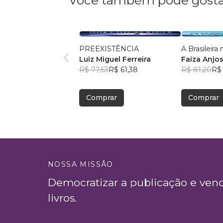
Você também pode gosta
PREEXISTÊNCIA
A Brasileir
Luiz Miguel Ferreira
Faiza Anjo
R$ 77,53
R$ 61,38
R$ 81,20
R$
Comprar
Comprar
NOSSA MISSÃO
Democratizar a publicação e ven
livros.