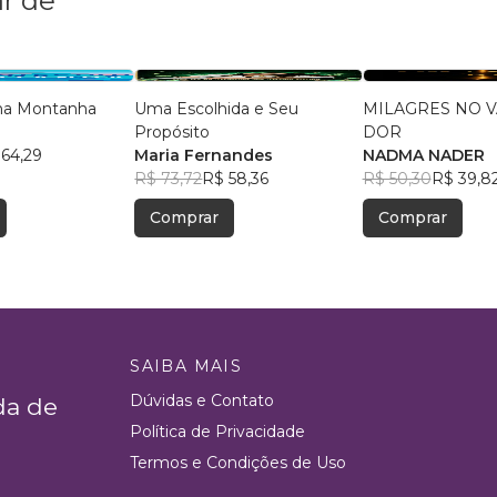
r de
a na Montanha
Uma Escolhida e Seu
MILAGRES NO V
s
Propósito
DOR
 64,29
Maria Fernandes
NADMA NADER
R$ 73,72
R$ 58,36
R$ 50,30
R$ 39,8
Comprar
Comprar
SAIBA MAIS
Dúvidas e Contato
da de
Política de Privacidade
Termos e Condições de Uso