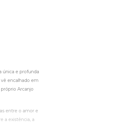
a única e profunda
se vê encalhado em
 próprio Arcanjo
ras entre o amor e
e a existência, a