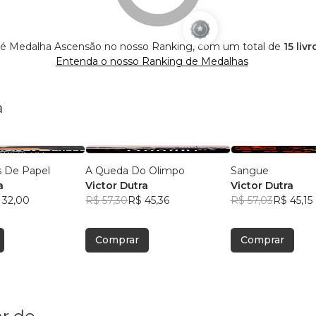
a é Medalha Ascensão no nosso Ranking, com um total de
15 liv
Entenda o nosso Ranking de Medalhas
a
 De Papel
A Queda Do Olimpo
Sangue
a
Victor Dutra
Victor Dutra
 32,00
R$ 57,30
R$ 45,36
R$ 57,03
R$ 45,15
Comprar
Comprar