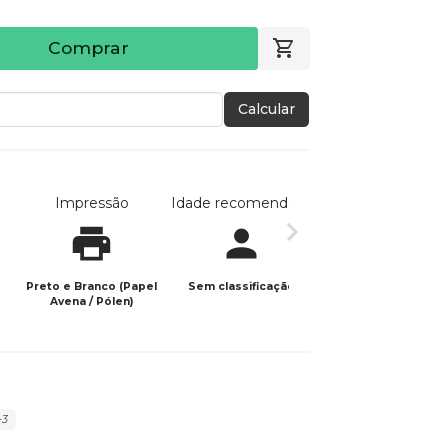
Comprar
Calcular
Impressão
Idade recomendada
Data de publicaç
Preto e Branco (Papel
Sem classificação
23/01/2024
Avena / Pólen)
+3