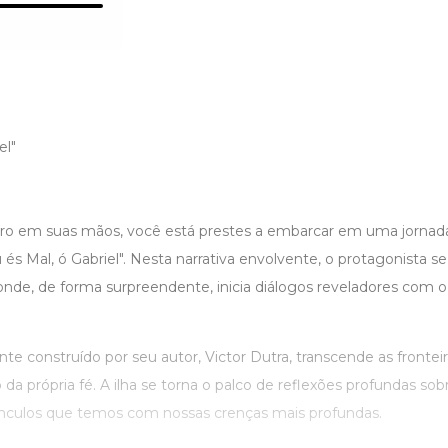
el"
ivro em suas mãos, você está prestes a embarcar em uma jornad
 és Mal, ó Gabriel". Nesta narrativa envolvente, o protagonista 
onde, de forma surpreendente, inicia diálogos reveladores com o
ente construído por seu autor, Victor Dutra, transcende as frontei
a própria fé. A ilha se torna o palco de reflexões profundas sobr
ínculos que temos com nossas crenças mais profundas.