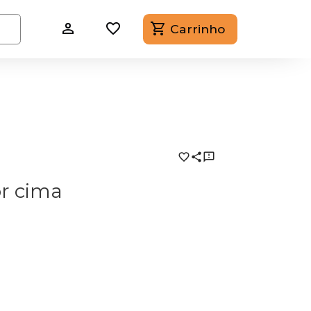
Carrinho
or cima