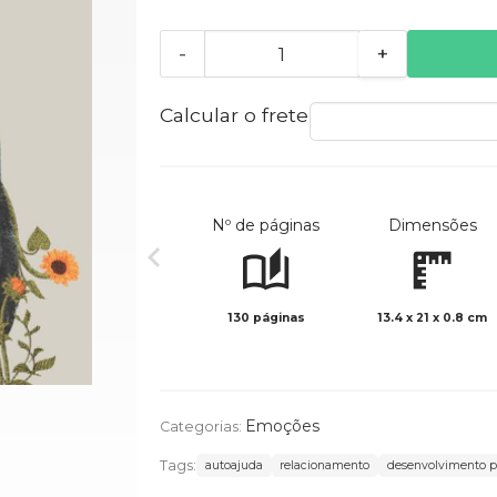
-
+
Calcular o frete
Nº de páginas
Dimensões
130 páginas
13.4 x 21 x 0.8 cm
Emoções
Categorias:
Tags:
autoajuda
relacionamento
desenvolvimento p