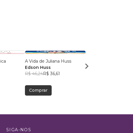
ica
A Vida de Juliana Huss
O cemitério das Orquí
Edson Huss
Tiago Pinheiro
R$ 46,24
R$ 36,61
R$ 63,03
R$ 49,90
Comprar
Comprar
SIGA-NOS