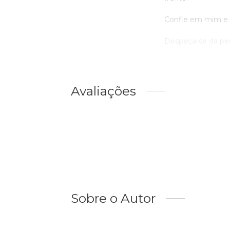
Confie em mim e na
Despeça-se da pes
Avaliações
Sobre o Autor