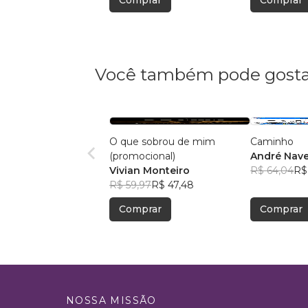
Você também pode gosta
O que sobrou de mim
Caminho
(promocional)
André Nave
Vivian Monteiro
R$ 64,04
R$
R$ 59,97
R$ 47,48
Comprar
Comprar
NOSSA MISSÃO