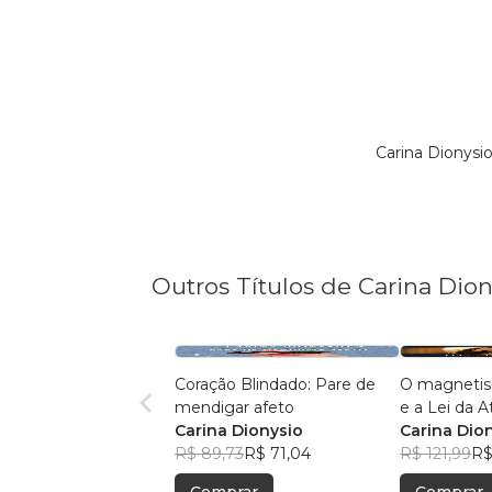
Carina Dionysi
Outros Títulos de Carina Dion
Coração Blindado: Pare de
O magnetis
mendigar afeto
e a Lei da A
Carina Dionysio
Carina Dio
R$ 89,73
R$ 71,04
R$ 121,99
R$
Comprar
Comprar