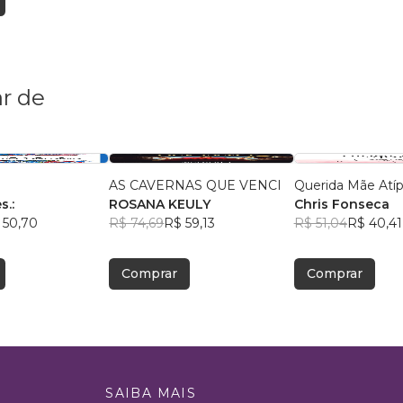
r de
AS CAVERNAS QUE VENCI
Querida Mãe Atíp
s.:
ROSANA KEULY
Chris Fonseca
 50,70
R$ 74,69
R$ 59,13
R$ 51,04
R$ 40,41
Comprar
Comprar
SAIBA MAIS