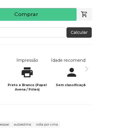
Comprar
Calcular
Impressão
Idade recomendada
Data de publicaç
Preto e Branco (Papel
Sem classificação
23/01/2024
Avena / Pólen)
essoal
autoestima
volta por cima