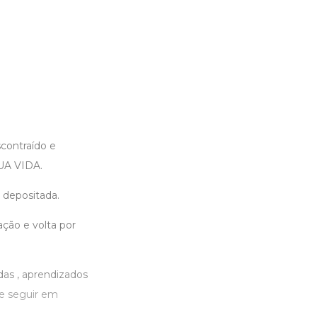
contraído e
SUA VIDA.
 depositada.
ação e volta por
adas , aprendizados
 e seguir em