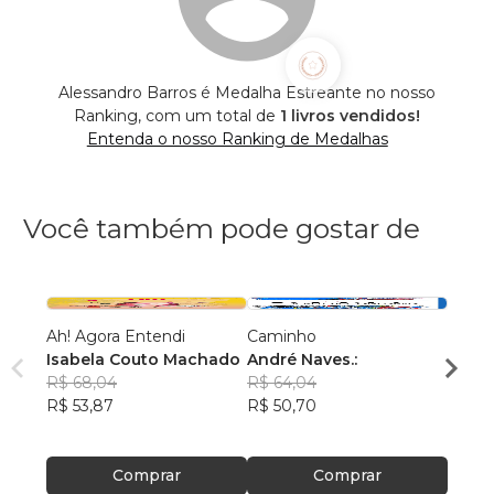
Alessandro Barros é Medalha Estreante no nosso
Ranking, com um total de
1 livros vendidos!
Entenda o nosso Ranking de Medalhas
Você também pode gostar de
Ah! Agora Entendi
Caminho
O Pra
Isabela Couto Machado
André Naves.:
Jhou 
R$ 68,04
R$ 64,04
R$ 68
R$ 53,87
R$ 50,70
R$ 54
Comprar
Comprar