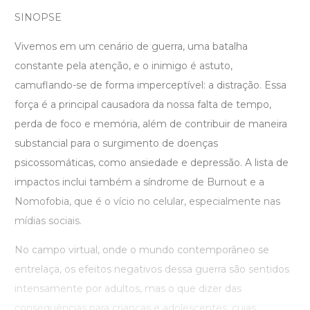
SINOPSE
Vivemos em um cenário de guerra, uma batalha
constante pela atenção, e o inimigo é astuto,
camuflando-se de forma imperceptível: a distração. Essa
força é a principal causadora da nossa falta de tempo,
perda de foco e memória, além de contribuir de maneira
substancial para o surgimento de doenças
psicossomáticas, como ansiedade e depressão. A lista de
impactos inclui também a síndrome de Burnout e a
Nomofobia, que é o vício no celular, especialmente nas
mídias sociais.
No campo virtual, onde o mundo contemporâneo se
entrelaça, os efeitos negativos dessa guerra são sentidos
intensamente por adultos, mas o que dizer das
consequências para crianças e adolescentes, cujas