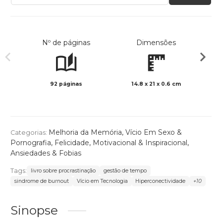
Nº de páginas
Dimensões
92 páginas
14.8 x 21 x 0.6 cm
Preto 
Melhoria da Memória
,
Vício Em Sexo &
Categorias:
Pornografia
,
Felicidade
,
Motivacional & Inspiracional
,
Ansiedades & Fobias
Tags:
livro sobre procrastinação
gestão de tempo
sindrome de burnout
Vício em Tecnologia
Hiperconectividade
+10
Sinopse