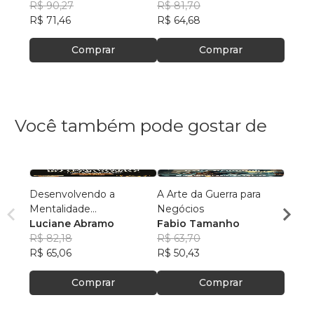
R$ 90,27
R$ 81,70
R$ 58
R$ 71,46
R$ 64,68
R$ 46
Comprar
Comprar
Você também pode gostar de
Desenvolvendo a
A Arte da Guerra para
O Jog
Mentalidade
Negócios
Rube
Empreendedora
Luciane Abramo
Fabio Tamanho
Macha
R$ 12
R$ 82,18
R$ 63,70
R$ 99
R$ 65,06
R$ 50,43
Comprar
Comprar