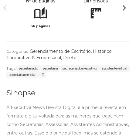
Nº de páginas
Dimensões
36 páginas
Col
Gerenciamento de Escritório
,
Histórico
Categorias:
Corporativo & Empresarial
,
Direto
Tags:
secretariado
secretária
secretariadoexecutivo
assistentevirtual
secretariaremota
+3
Sinopse
A Executiva News Revista Digital é a primeira revista em
formato digital voltada para as mulheres que trabalham
como Secretárias, Assessoras, Assistentes Administrativas,
entre outras. Esse é o principal foco, mas se estende a