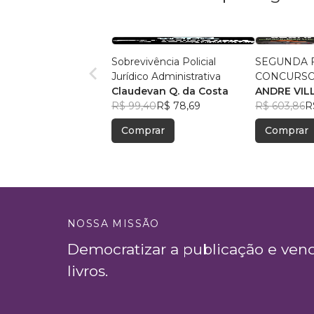
Sobrevivência Policial
SEGUNDA F
Jurídico Administrativa
CONCURSO
Claudevan Q. da Costa
ANDRE VIL
R$ 99,40
R$ 78,69
R$ 603,86
R
Comprar
Comprar
NOSSA MISSÃO
Democratizar a publicação e ven
livros.