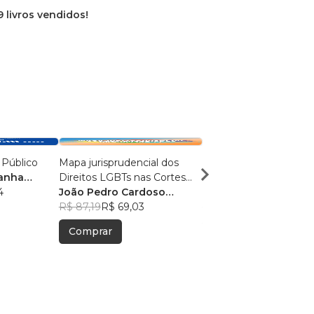
9 livros vendidos!
 Público
Mapa jurisprudencial dos
Temas de Direito Públ
manha
Direitos LGBTs nas Cortes
Privado
4
Superiores brasileiras e
João Pedro Cardoso
ALINE FAGUNDES DO
estadunidenses
Saraiva
R$ 87,19
R$ 69,03
SANTOS
R$ 88,36
, +7
R$ 69,95
Comprar
Comprar