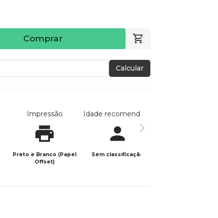
Comprar
Calcular
Impressão
Idade recomendada
Data de publicaç
Preto e Branco (Papel
Sem classificação
22/01/2024
Offset)