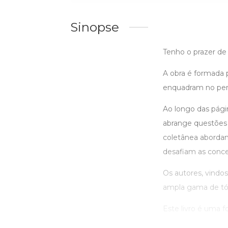
Sinopse
Tenho o prazer de 
A obra é formada p
enquadram no perfi
Ao longo das pági
abrange questões 
coletânea abordam
desafiam as conce
Os autores, vindos
ampla gama de tó
Este livro é uma fo