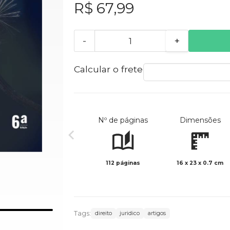
R$ 67,99
-
+
Calcular o frete
Nº de páginas
Dimensões
112 páginas
16 x 23 x 0.7 cm
Tags:
direito
juridico
artigos