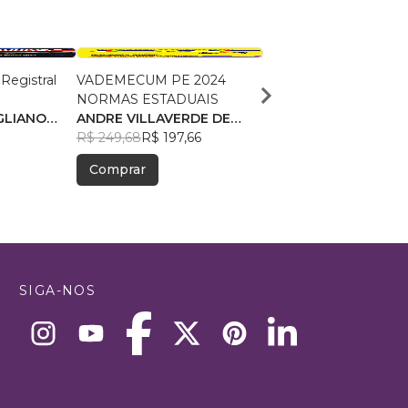
 Registral
VADEMECUM PE 2024
PROVAS E SIMULAD
NORMAS ESTADUAIS
COMENTADOS PARA
GLIANO
ANDRE VILLAVERDE DE
SEGUNDA FASE DE
André Villaverde
ARAUJO
R$ 249,68
R$ 197,66
CONCURSO DE CART
R$ 403,79
R$ 319,67
Comprar
Comprar
SIGA-NOS