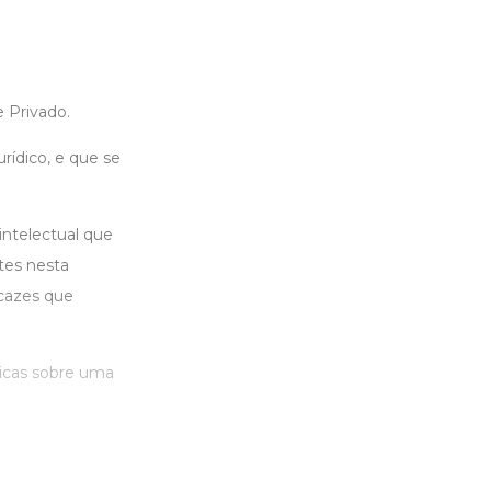
e Privado.
rídico, e que se
intelectual que
tes nesta
cazes que
nicas sobre uma