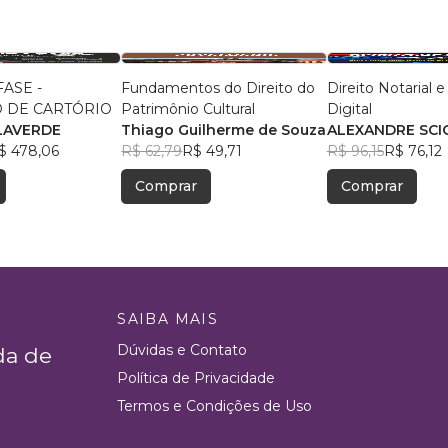
ASE -
Fundamentos do Direito do
Direito Notarial e
 DE CARTÓRIO
Patrimônio Cultural
Digital
LAVERDE
Thiago Guilherme de Souza
ALEXANDRE SCI
$ 478,06
R$ 62,79
R$ 49,71
VALERIO
R$ 96,15
R$ 76,12
Comprar
Comprar
SAIBA MAIS
Dúvidas e Contato
da de
Política de Privacidade
Termos e Condições de Uso