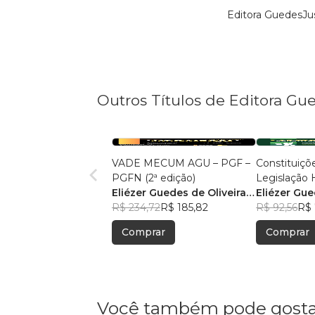
Editora GuedesJu
Outros Títulos de Editora Gu
VADE MECUM AGU – PGF –
Constituiçõe
PGFN (2ª edição)
Legislação H
Eliézer Guedes de Oliveira
Eliézer Gue
Junior
R$ 234,72
R$ 185,82
Junior
R$ 92,56
R$ 
Comprar
Comprar
Você também pode gosta