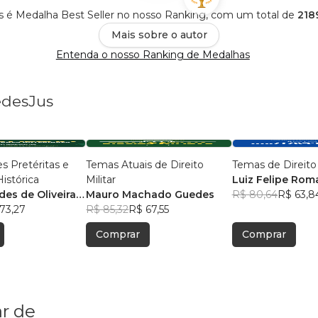
s é Medalha Best Seller no nosso Ranking, com um total de
218
Mais sobre o autor
Entenda o nosso Ranking de Medalhas
edesJus
s Pretéritas e
Temas Atuais de Direito
Temas de Direito
istórica
Militar
Luiz Felipe Ro
des de Oliveira
Mauro Machado Guedes
Matteoli
R$ 80,64
R$ 63,8
73,27
R$ 85,32
R$ 67,55
Comprar
Comprar
r de