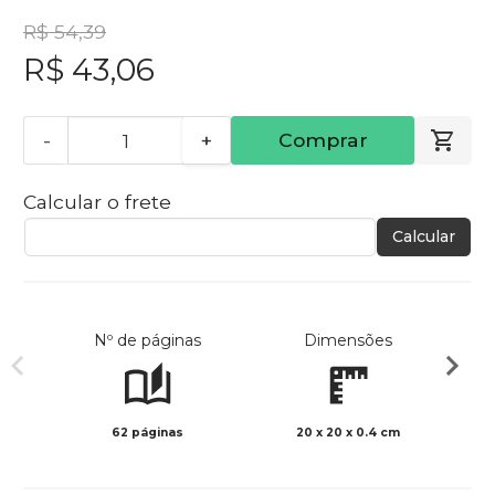
R$ 54,39
R$ 43,06
-
+
Comprar
Calcular o frete
Calcular
Nº de páginas
Dimensões
62 páginas
20 x 20 x 0.4 cm
Preto 