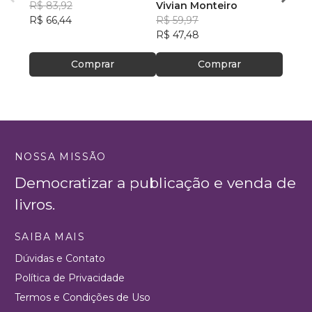
R$ 83,92
Vivian Monteiro
R$ 64
R$ 66,44
R$ 59,97
R$ 50
R$ 47,48
Comprar
Comprar
NOSSA MISSÃO
Democratizar a publicação e venda de
livros.
SAIBA MAIS
Dúvidas e Contato
Política de Privacidade
Termos e Condições de Uso