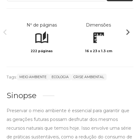
Nº de páginas
Dimensões
222 páginas
16 x 23 x 1.3 cm
Preto 
Tags:
MEIO AMBIENTE
ECOLOGIA
CRISE AMBIENTAL
Sinopse
Preservar o meio ambiente é essencial para garantir que
as gerações futuras possam desfrutar dos mesmos
recursos naturais que temos hoje. Isso envolve uma série
de práticas sustentáveis, como a redução do consumo de