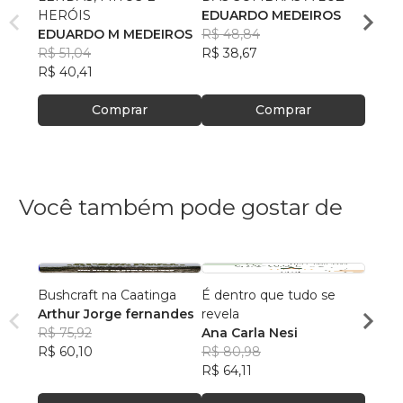
HERÓIS
EDUARDO MEDEIROS
GOV
EDUARDO M MEDEIROS
R$ 48,84
CORP
Edua
R$ 51,04
R$ 38,67
R$ 50
R$ 40,41
R$ 39
Comprar
Comprar
Você também pode gostar de
Bushcraft na Caatinga
É dentro que tudo se
A CE
Arthur Jorge fernandes
revela
SARA
R$ 75,92
Ana Carla Nesi
R$ 55,
R$ 60,10
R$ 80,98
R$ 43
R$ 64,11