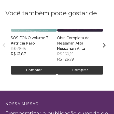
Você também pode gostar de
SOS FONO volume 3
Obra Completa de
MANUA
Patricia Faro
Nessahan Alita
Judic
R$ 78,15
Nessahan Alita
Lucia
R$ 61,87
R$ 160,15
Lope
R$ 24
R$ 126,79
R$ 19
Comprar
Comprar
NOSSA MISSÃO
Democratizar a publicação e venda de