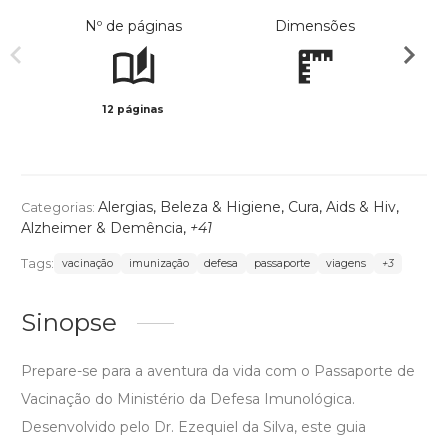
Nº de páginas
Dimensões
12 páginas
Preto 
Alergias
,
Beleza & Higiene
,
Cura
,
Aids & Hiv
,
Categorias:
Alzheimer & Demência
,
+41
Tags:
vacinação
imunização
defesa
passaporte
viagens
+3
Sinopse
Prepare-se para a aventura da vida com o Passaporte de
Vacinação do Ministério da Defesa Imunológica.
Desenvolvido pelo Dr. Ezequiel da Silva, este guia