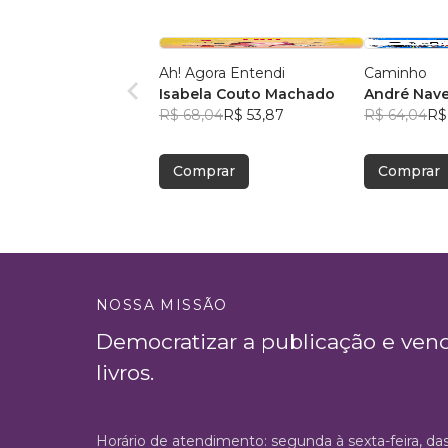
Ah! Agora Entendi
Caminho
Isabela Couto Machado
André Nave
R$ 68,04
R$ 53,87
R$ 64,04
R$
Comprar
Comprar
NOSSA MISSÃO
Democratizar a publicação e ven
livros.
Horário de atendimento: segunda à sexta-feira, da