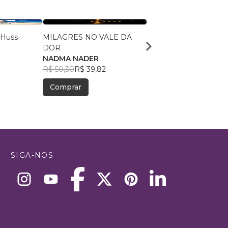
 Huss
MILAGRES NO VALE DA
Quando o Milagre nã
DOR
Alessandra Gomes Ba
NADMA NADER
R$ 38,85
R$ 30,76
R$ 50,30
R$ 39,82
Comprar
Comprar
SIGA-NOS