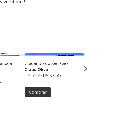
os vendidos!
a para
Cuidando do seu Cão
Comida Saudável pra
Claus Oliva
Cachorro
R$ 42,83
R$ 33,90
Claus Oliva
7
R$ 51,03
R$ 40,40
Comprar
Comprar