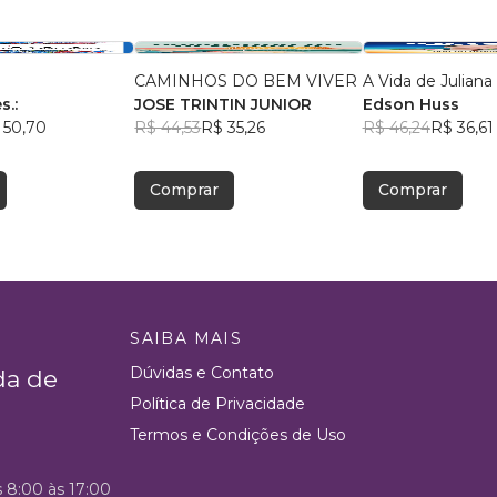
CAMINHOS DO BEM VIVER
A Vida de Juliana
s.:
JOSE TRINTIN JUNIOR
Edson Huss
 50,70
R$ 44,53
R$ 35,26
R$ 46,24
R$ 36,61
Comprar
Comprar
SAIBA MAIS
Dúvidas e Contato
da de
Política de Privacidade
Termos e Condições de Uso
s 8:00 às 17:00