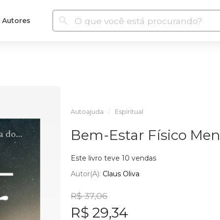
Autores
Autoajuda
Espiritual
Bem-Estar Físico Ment
Este livro teve 10 vendas
Autor(a):
Claus Oliva
R$ 37,06
R$ 29,34