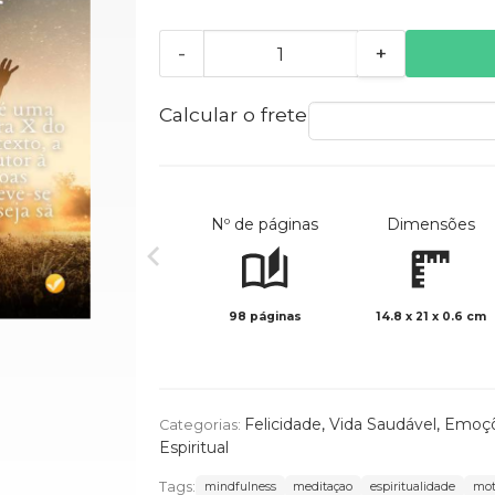
-
+
Calcular o frete
Nº de páginas
Dimensões
98 páginas
14.8 x 21 x 0.6 cm
Felicidade
,
Vida Saudável
,
Emoç
Categorias:
Espiritual
Tags:
mindfulness
meditaçao
espiritualidade
mot