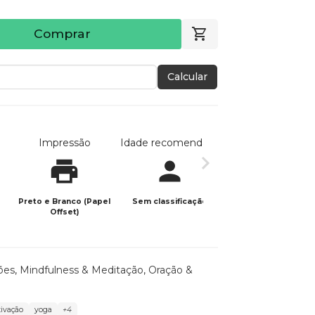
Comprar
Calcular
Impressão
Idade recomendada
Data de publicaç
Preto e Branco (Papel
Sem classificação
20/01/2024
Offset)
ões
,
Mindfulness & Meditação
,
Oração &
ivação
yoga
+4