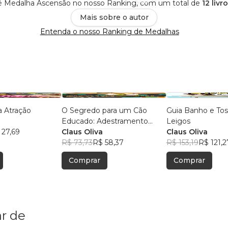
 é Medalha Ascensão no nosso Ranking, com um total de
12 livr
Mais sobre o autor
Entenda o nosso Ranking de Medalhas
a Atração
O Segredo para um Cão
Guia Banho e Tos
Educado: Adestramento
Leigos
 27,69
Domiciliar Revelado
Claus Oliva
Claus Oliva
R$ 73,73
R$ 58,37
R$ 153,19
R$ 121,2
Comprar
Comprar
r de