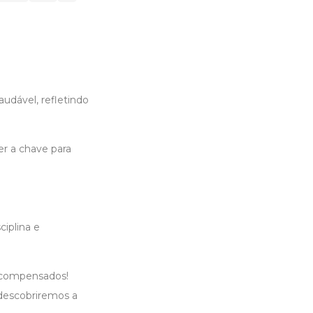
udável, refletindo
er a chave para
ciplina e
recompensados!
 descobriremos a