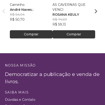
Caminho
AS CAVERNAS QUE
Queri
André Naves.:
VENCI
Chris
R$ 64,04
ROSANA KEULY
R$ 51
R$ 50,70
R$ 74,69
R$ 40
R$ 59,13
Comprar
Comprar
NOSSA MISSÃO
Democratizar a publicação e venda de
livros.
SAIBA MAIS
Dúvidas e Contato