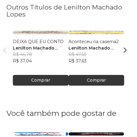
Outros Títulos de Lenilton Machado
Lopes
DEIXA QUE EU CONTO
Aconteceu na caserna2
AS P
Lenilton Machado
Lenilton Machado
SARG
Lopes
R$ 46,78
Lopes
R$ 47,53
Leni
R$ 37,04
R$ 37,63
Lope
R$ 46
R$ 36
Comprar
Comprar
Você também pode gostar de