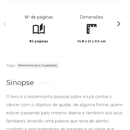
Nº de páginas
Dimensões
82 páginas
14.8 x 21 x 0.5 cm
Preto 
Tags:
Perceverança e Superação
Sinopse
O livro é o testemunho pessoal sobre a luta contra o
câncer com o objetivo de ajudar, de alguma forma, quem
estiver passando pelo mesmo drama e também aos seus
familiares, levando uma palavra que sirva de alento,
conforto e principalmente de esperança ao saber que